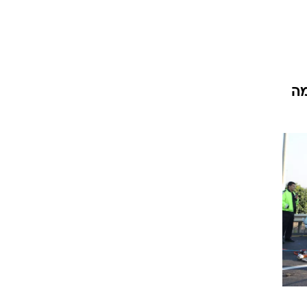
וגרים שנה
שים. ומה
וטו רצח
עברת בעלות
וטאלוס