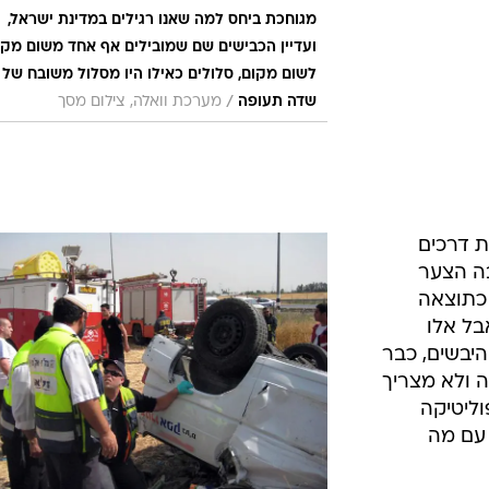
מגוחכת ביחס למה שאנו רגילים במדינת ישראל,
ועדיין הכבישים שם שמובילים אף אחד משום מקו
לשום מקום, סלולים כאילו היו מסלול משובח של
/
שדה תעופה
מערכת וואלה, צילום מסך
 דרכים
מרבה הצער
נם עוד כמה שימותו במהלך 2012 כתוצאה
הקשות שספגו ב-2011, אבל אלו
יבשים, כבר
 ולא מצריך
וליטיקה
עם מה