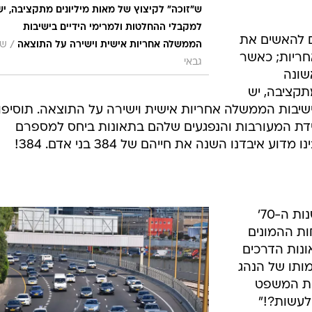
ש"זוכה" לקיצוץ של מאות מיליונים מתקציבה, יש
למקבלי ההחלטות ולמרימי הידיים בישיבות
 להאשים את
/
הממשלה אחריות אישית וישירה על התוצאה
של
חריות; כאשר
גבאי
שונה
תקציבה, יש
שיבות הממשלה אחריות אישית וישירה על התוצאה. תוסיפו
מידת המעורבות והנפגעים שלהם בתאונות ביחס למספרם
איבדנו השנה את חייהם של 384 בני אדם. 384!
עוד בתשדירי הזהירות בדרכים של שנות ה-70'
ות ההמונים
נות הדרכים
מותו של הנהג
את המשפט
לעשות?!"