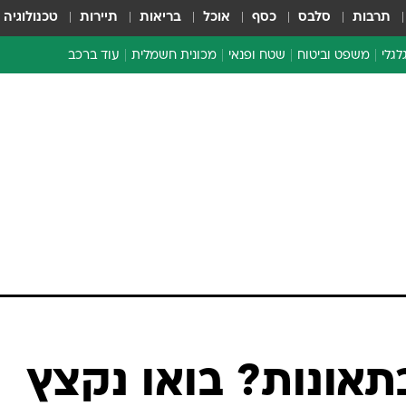
תרבות
סלבס
כסף
אוכל
בריאות
תיירות
טכנולוגיה
לגלי
משפט וביטוח
שטח ופנאי
מכונית חשמלית
עוד ברכב
ת דו-גלגלי
ביטוח רכב
י דו-גלגלי
אביזרים לרכב
ים ארוכי טווח דו-גלגלי
מכוניות חדשות
ק
מבצעים חמים
י
מבחנים ארוכי טווח
מבשלים מהשטח
אופניים
משומשות
אספנות
ספורט מוטורי
צרכנות
בתאונות? בואו נקצץ
טכנולוגיה