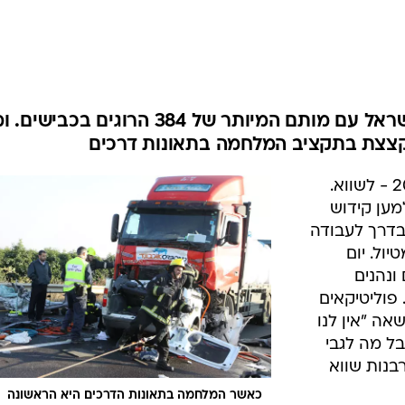
בטיחות
סדנאות ושיפורים
דעות
כל הכתבות
ארכיון מדורים
ס
את שנת 2011 מסכמת מדינת ישראל עם מותם המיותר של 384 הרוגים בכבי
מקצצת בתקציב המלחמה בתאונות דרכים
כתבו לנו
פ
אביזרים לרכב
ה
384 אנשים יקרים איבדנו במהלך 2011 - לשווא.
ט
מען קידוש
בדרך לעבודה
יול. יום
ונהנים
 פוליטיקאים
ה "אין לנו
ל מה לגבי
בנות שווא
כאשר המלחמה בתאונות הדרכים היא הראשונה