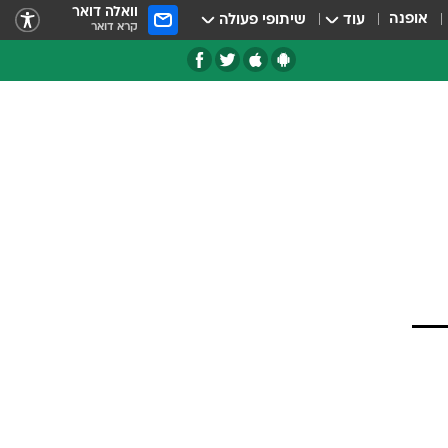
וואלה דואר
אופנה
עוד
שיתופי פעולה
קרא דואר
טגוריות
צרנים