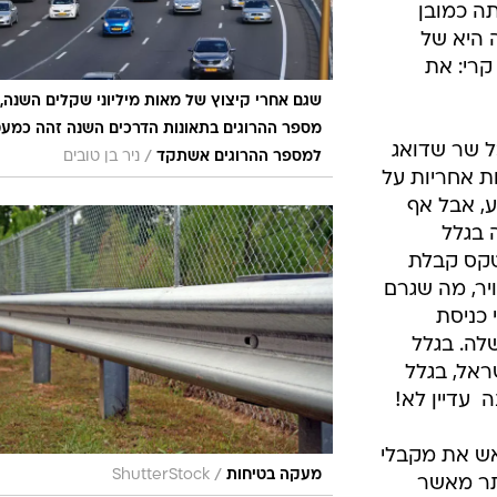
תה כמובן
 היא של
קרי: את
שגם אחרי קיצוץ של מאות מיליוני שקלים השנה,
מספר ההרוגים בתאונות הדרכים השנה זהה כמע
ל שר שדואג
/
למספר ההרוגים אשתקד
ניר בן טובים
ת אחריות על
ע, אבל אף
 בגלל
1977 התארך טקס קבלת
האוויר, מה שגרם
כניסת
לה. בגלל
ראל, בגלל
 עדיין לא!
אש את מקבלי
/
מעקה בטיחות
ShutterStock
תר מאשר