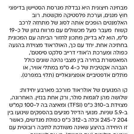
מבחינה חיצונית היא נבדלת מגרסת הסטיישן בדיפוני
חוץ מגנים, וערכת פלסטיקה מקשטת. רוב
האלמנטים הופכים אותה לסוג של מתחזה לרכב
קשוח  מעבר מעל מכשולים עם מרווח גחון של כ-19
ס"מ, הוא לא בדיוק מתכון לחזור הביתה עם המכונית
בחתיכה אחת. יחד עם כך, האולראוד מצוידת בהנעה
כפולה ומערכת ה'אודי דרייב סלקט סיסטם',
המאפשרת בחירה בין מצבי נהיגה שונים כולל
הגבהה אקטיבית של כ-4 ס"מ במתלי אוויר, או
מתלים אדפטיביים אופציונאליים (תלוי במפרט).
קו המנועים של אולראוד מורכב מארבע יחידות:
שלושה מהן לוגמות סולר, ורק אחת בנזין. האחרונה,
מצוידת ב-310 כ"ס (TFSI) ומאיצה בה ל-100 קמ"ש
ב-5.9 שניות. מנועי הדיזל מגיעים בהספקים שינועו בין
204 ל-245 וכלה ב-312 כ"ס כפולת מגדשים, כאשר
זו היחידה בהיצע שאינה משודכת לתיבה רובוטית עם