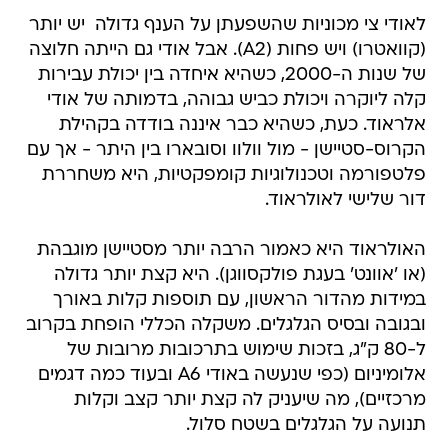
לאודי צי מכוניות שהשפעתן על הענף גדולה  יש יותר
(קוואטרו) ויש פחות (A2). אבל אודי גם הייתה חלוצה
של שנות ה-2000, כשהיא איחדה בין יכולת עבירות
קלה ליוקרה ויכולת כביש גבוהה, בדמותה של אודי
אלראוד. כעת, כשהיא כבר איננה בודדה בקהילת
הקרוס-סטיישן - מול וולוו וסובארו בין היתר - אך עם
פלטפורמה וטכנולוגיות קומפקטיות, היא משחררת
דור שלישי לאולראוד.
האולראוד היא כאמור הרבה יותר מסטיישן מוגבהת
(או 'אוונט' בעגת פולקסווגן). היא קצת יותר גדולה
במידות מהדור הראשון, עם תוספות קלות באורך
ובגובה ובסיס הגלגלים. משקלה הכללי הופחת בקרוב
ל-80 ק"ג, בזכות שימוש בתרכובות מרובות של
אלומיניום (כפי שנעשה באודי A6 ובעוד כמה דגמים
מרכזיים), מה שיעניק לה קצת יותר קצב וקלות
תנועה על הגלגלים בשטח סלול.