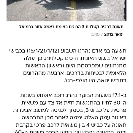
תאונת דרכים קטלנית 3 הרוגים בצומת ראמה אזור כרמיאל,
/
ינואר 2012
פאנט
תשעה בני אדם נהרגו השבוע (15/1/21/1/12) בכבישי
ישראל בשש תאונות דרכים קטלניות. כך עולה
מתנתונים שמפרסמת היום (ראשון) הראשות
הלאומית לבטיחות בדרכים. ארבעה מההרוגים
בחודש ינואר, היו הולכי-רגל.
ב-17.1 בשעות הבוקר נהרג רוכב אופנוע בשנות
ה-30 לחייו בהתנגשות חזית אל צד עם משאית
פרטית על כביש 3, בסמוך לכניסה למושב אביגדור,
באיזור עמק האלה. יממה לאחר מכן התרחשה
תאונה על כביש 4 בין משאית לרכב פרטי בקרבת
יבנה. בתאונה נהרגו שני נוסעי הרכב בשנות ה-60