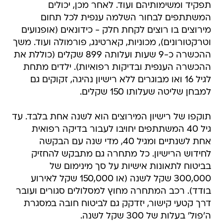
תפקיד ומשימותיהם ועוד. לאחר מכן, יכולים
המשתתפים לבחור השלמה ענפית לכל תחום
מירוצים בו רוצים לקחת חלק - כידונאים (אופנועים
וטרקטורונים), מכוניות, קארטינג, פורמולה ועוד. משך
ההכשרה כ-9 שעות ועלותה 899 שקלים (כוללת את
ההכשרה הענפית ובדיקות רפואיות). ילדים מתחת
לגיל 16 ואו מבוגרים ללא רישיון נהיגה, זקוקים גם
למבחן שליטה שעלותו 150 שקלים.
תוקפו של רישיון המירוצים הוא לשנה אחת בלבד. עד
גיל 40 המשתתפים יחויבו לעבור בדיקה רפואית
אחת לשנתיים ומגיל 40, מדי שנה עם הבקשה
לחידוש הרישיון. כל מתחרה גם מתבקש להחזיק
בביטוח לתאונות אישיות על סך מינימום של
300,000 שקל לשנה (או 150,000 שקל לאירוע
בודד). רכב המתחרה מחוץ למסלולים סגורים ועובר
דרך קטעי קישור, יזדקק גם לביטוח חובה במסגרת
ה'פול' בעלות של 300 שקל לשנה.