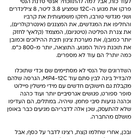
לעוד כוח, אבל למה להתווכח? אנשי סדנת הנסי
פרקו את מנוע ה-12C שמציע 3.8 ליטר, 8 צילינדרים
ושני מגדשי טורבו, חיזקו משמעותית את קרביו
והחליפו את המגדשים, את המצננים (אינטרקולרים),
את צנרת הפליטה (טיטניום), המצמד (קלאץ' לחזק
יותר כמובן), את מערכת צינון תיבת ההילוכים וכמובן
את תוכנת ניהול המנוע. התוצאה, יותר מ-800 כ"ס.
כמה יותר? הם עוד לא מספרים.
השדרוגים של הנסי לא מסתיימים שם וכדי שתוכלו
להבדיל בינה לבין סתם עוד MP4-12C, הגרסה שלהם
מקבלת גם חישוקים חדשים עם מידי מישלין פיילוט
סופר ספורט, פגושים אגרסיביים יותר ועוד כהנה
וכהנה נגיעות סיבי פחמן. שיהיה. במתלים, הם העדיפו
שלא להתעסק, שכן אלה לדבריהם מגיעים כבר באופן
מושלם מהחברה.
ובכן, אחרי שחלמו קצת, רצינו לדבר על כסף, אבל