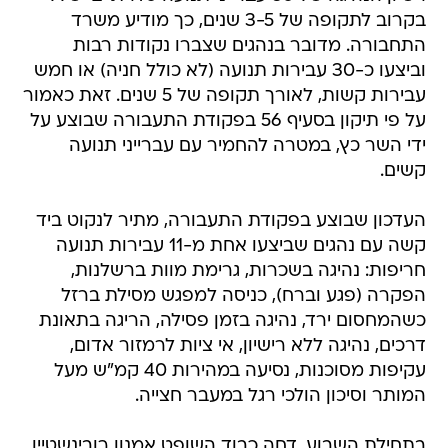
בקרוב לתקופה של 3-5 שנים, כך מודיע משרד
התחבורה. מדובר בנהגים שצברו נקודות רבות
וביצעו כ-30 עבירות תנועה (לא כולל חניה) או חמש
עבירות קשות, לאורך תקופה של 5 שנים. זאת כאמור
על פי תיקון בסעיף 56 בפקודת התעבורה שבוצע על
ידי השר כץ, במטרה להחמיר עם עברייני תנועה
קשים.
העדכון שבוצע בפקודת התעבורה, מתיר לנקוט ביד
קשה עם נהגים שביצעו אחת מ-11 עבירות תנועה
חריפות: נהיגה בשכרות, גרימת מוות ברשלנות,
הפקרה (פגע וברח), כניסה למפגש מסילת ברזל
כשהמחסום ירד, נהיגה בזמן פסילה, הריגה בתאונת
דרכים, נהיגה ללא רישיון, אי ציות לרמזור אדום,
עקיפות מסוכנות, נסיעה במהירות 40 קמ"ש מעל
המותר וסיכון הולכי רגל במעבר חצייה.
בתחילת השבוע, דחה כבוד השופט אמנון רובינשטיין