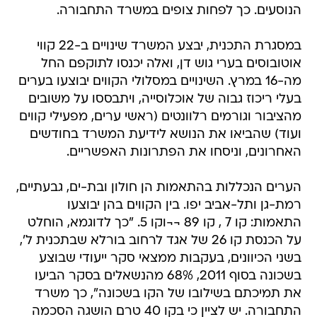
הנוסעים. כך לפחות צופים במשרד התחבורה.
במסגרת התכנית, יבצע המשרד שינויים ב-22 קווי
אוטובוסים בערי גוש דן, ואלה יכנסו לתוקפם החל
מה-16 במרץ. השינויים במסלולי הקווים יבוצעו בערים
בעלי ריכוז גבוה של אוכלוסייה, ויתבססו על משובים
מהציבור וגורמים רלוונטים (ראשי ערים, מפעילי קווים
ועוד) שהביאו את הנושא לידיעת המשרד בחודשים
האחרונים, וניסחו את הפתרונות האפשריים.
הערים הנכללות בהתאמות הן חולון ובת-ים, גבעתיים,
רמת-גן ותל-אביב יפו. בין הקווים בהן יבוצעו
התאמות: קו 7 , קו 89 ¬¬וקו 5. "כך לדוגמא, הוחלט
על הכנסת קו 26 של אגד לרחוב בורלא שבתכנית ל',
בשני הכיוונים, בעקבות ממצאי סקר ייעודי שבוצע
בשכונה בסוף 2011, 68% מהנשאלים בסקר הביעו
את תמיכתם בשילובו של הקו בשכונה", כך משרד
התחבורה. יש לציין כי בקו 40 טרם הושגה הסכמה