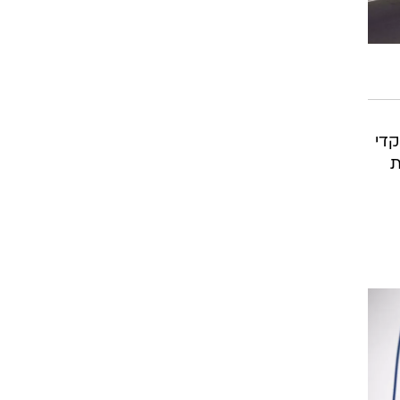
קדי
ת