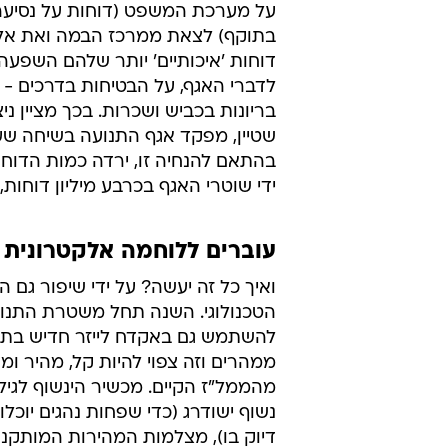
על מערכת המשפט (דוחות על נסיעה
בתוקף) לצאת ממרכז הבמה ואת אלה
דוחות 'איכותיים' יותר שלהם השפעה 
לדברי האגף, על הבטיחות בדרכים - 
בריונות בכביש ושכרות. בכך מציין ניצ
שטיין, מפקד אגף התנועה בשיחה שער
בהתאם להנחיה זו, ירדה כמות הדוחו
ידי שוטרי האגף בכרבע מיליון דוחות, 
עוברים ללוחמה אלקטרונית
ואיך כל זה יעשה? על ידי שיפור גם ה
הטכנולוגי. השנה תחל משטרת התנו
להשתמש גם באקדח לייזר חדיש בתפ
ממהרים וזה צפוי להיות קל, מהיר ומד
מהממל"ז הקיים. מכשיר הינשוף לגילו
נשוף ישודרג (כדי שפחות נהגים יוכלו 
דיוק בו), מצלמות המהירות המותקנות