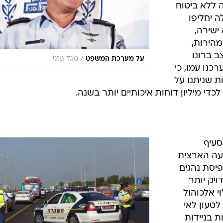
 ללא ביטוח
 יחליפו
ישירה,
מהירות,
ב ברונו
/
על מערכת המשפט
מגד גוזני
כנו עמו, כי
ת שניתנו על
לכדי מיליון דוחות איכותיים יותר בשנה.
סעיף
עה הארצית
יסת נהגים
ויק יותר
י אלכוהול
לטעון לאי
 בניידות