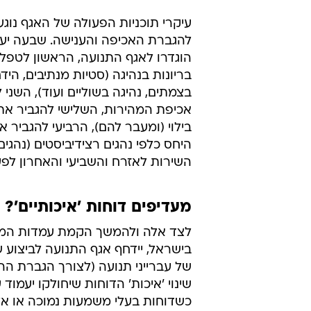
עיקרי תוכניות הפעולה של האגף נוגעו
להגברת האכיפה והענישה. שבעה יעד
הוגדרו לאגף התנועה, הראשון לטפל
בריונות בנהיגה (סטיות מנתיבים, היד
בצמתים, נהיגה בשוליים ועוד), השני 
אכיפת המהירות, השלישי להגביר א
בילוי (ומעבר להם), הרביעי להגביר
היחס כלפי נהגים רצידיביסטים (נהגי
השירות לאזרח והשביעי והאחרון לפע
מעדיפים דוחות 'איכותיים'?
לצד אלה ולהמשך הקמת עמדות המ
בישראל, יידחף אגף התנועה לביצוע 
של עברייני תנועה (לצורך הגברת הה
שינוי 'איכות' הדוחות שיחולקו יעמוד
כשדוחות בעלי משמעות נמוכה או א