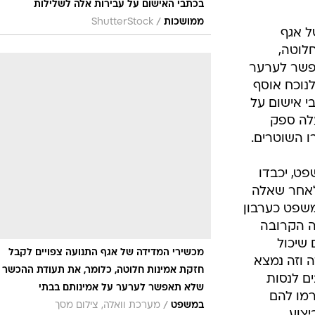
בכתבי האישום על עבירות אלה לשלילות
/
ממושכות
ShutterStock
ל אגף
לוטה,
פשר לערער
נוכח אוסף
 אישום על
לה ספק
ו השוטרים.
ט, יכבדו
לאחר שאלה
משפט כערבון
ה הקרובה
 שיכול
מכשירי המדידה של אגף התנועה צפויים לקבל
 וזה נמצא
חזקת אמינות חלוטה, כלומר, את תעודת ההכשר
ם לנסות
שלא תאפשר לערער על אמינותם בבתי
רמו להם
/
במשפט
מערכת וואלה, צילום מסך
יצוע