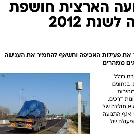
בטיחות
עה הארצית חושפת
סדנאות ושיפורים
שנת 2012
דעות
כל הכתבות
ארכיון מדורים
ס
כתבו לנו
פ
את פעילות האכיפה ותשאף להחמיר את הענישה
אביזרים לרכב
ה
ט
רם בגלל
 בנתונים
הירות
נות דרכים,
וא תולדה של
י אגף התנועה
2 ותוכניות הפעולה של