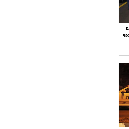
ם
פוי