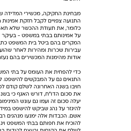
מבחינת החקיקה, מכשירי המדידה ש
התנועה צפויים לקבל חזקת אמינות ח
כלומר, את תעודת ההכשר שלא תא
על אמינותם בבתי במשפט - בעיקר ל
המקרים בהם ביטל בית המשפט כתבי
עבירות שכרות ומהירות לאחר שהוע
אודות מהימנות המכשירים בהם נעזר
כדי להפחית את העומס על בתי המשפ
התנאים גם על המבקשים להישפט. 
חויבו בשנה האחרונה לשלם קודם ל
את סכום הדו"ח, דורש האגף כי בשנ
יעלה סכום זה ועמו גם עונש המינימום
להיגזר על נהג שביקש להישפט במידה
אשם. הכבדות אלה ימנעו מנהגים רבי
להוכיח את חפותם בבתי המשפט ויג
לשלם את הקנסות ובעצם להודות בב