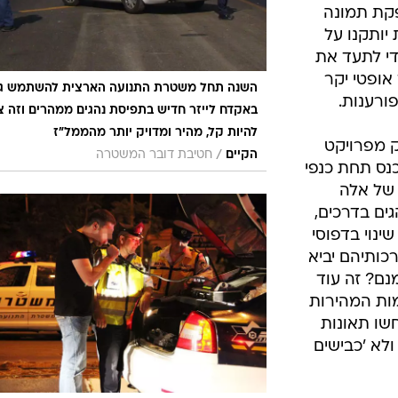
הפקת תמונה
יותקנו על
די לתעד את
אופטי יקר
השנה תחל משטרת התנועה הארצית להשתמש ג
ורענות.
באקדח לייזר חדיש בתפיסת נהגים ממהרים וזה צ
להיות קל, מהיר ומדויק יותר מהממל"ז
 מפרויקט
/
הקיים
חטיבת דובר המשטרה
כנס תחת כנפי
 של אלה
ים בדרכים,
נוי בדפוסי
כותיהם יביא
נם? זה עוד
מות המהירות
שו תאונות
ולא 'כבישים