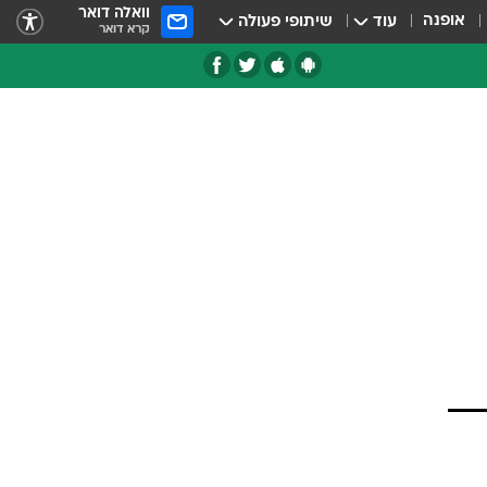
וואלה דואר
אופנה
עוד
שיתופי פעולה
קרא דואר
טגוריות
צרנים