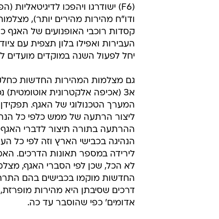
(F6) ישודרגו ויהפכו לדיגיטאליות (
ודו"ח מהירות מהירים יותר), מצלמות 
קסדות רוכבי האופנועים של האגף כ
העבירות ואפילו בלון תצפית עם ציוד 
יחל לפעול השנה במוקדים מועדים לפ
גם מצלמות המהירות החדשות כחלק
א3 (אכיפה אלקטרונית אוטומטית) נ
המערך הטכנולוגי של האגף. תפקידן
ליצור הרתעה של ממש כלפי כל הנהג
ההרתעה בתורה תיצור לדברי האגף שי
הנהיגה בכבישי הארץ וזה לפי כל הער
לירידה במספר תאונות הדרכים. האמ
לא הכל, שכן לפי הסברי האגף, מצל
החדשות מוקמו בכבישים בהם התרח
דרכים שסיבתן היא מהירות מופרזת, 
אדומים' כפי שהוסבר עד כה.