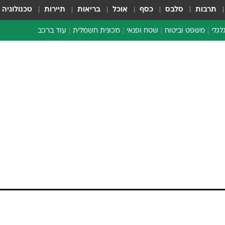
תרבות
סלבס
כסף
אוכל
בריאות
תיירות
טכנולוגיה
לגלי
משפט וביטוח
שטח ופנאי
מכונית חשמלית
עוד ברכב
ת דו-גלגלי
ביטוח רכב
י דו-גלגלי
אביזרים לרכב
ים ארוכי טווח דו-גלגלי
מכוניות חדשות
ק
מבצעים חמים
י
מבחנים ארוכי טווח
מבשלים מהשטח
אופניים
משומשות
אספנות
ספורט מוטורי
צרכנות
טכנולוגיה