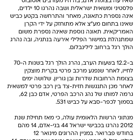
שאירעה בצומת אדם, בה היו מעורבים אוטובוס
פלסטיני ומשאית ישראלית ושבה נהרגו 10 ילדים,
אינה נספרת כתאונה, מאחר והתרחשה בקטע כביש
שאינו בתחום מע"צ אלא מתוחזק על ידי הקרן
האמריקאית. תאונה נוספת שאינה נספרת משום
שמתנהלת במישור הפלילי אירעה בנתניה, ובה נהרג
הולך רגל ברחוב לילינבלום.
ב-12.2 בשעות הערב, נהרג הולך רגל בשנות ה-70
לחייו, לאחר שנפגע מרכב פרטי בקרית מוצקין
בצומת הרחובות שדרות ובן גוריון. שלושה ימים
לאחר מכן התנגשות חזית-צד בין רכב פרטי למשאית
גרמה למותו של נהג הרכב הפרטי, אדם כבן 62,
בסמוך לכפר-סבא על כביש 531.
מנתוני הרשות הלאומית עולה, כי מאז תחילת שנת
2012 נהרגו בכבישי ישראל 44 בני-אדם, 14 מהם
בחודש פברואר. במניין ההרוגים מינואר 12