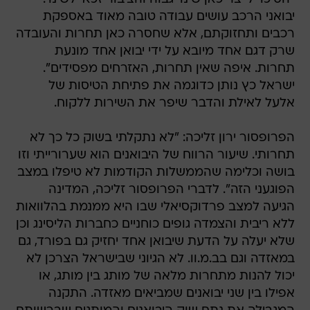
יבואני הרכב עושים עבודה טובה מאוד באספקת
רכבים ותחזוקתם, אלא שחסרה כאן תחרות והעובדה
שרק דגם אחד מיובא על ידי יבואן אחד מונעת
תחרות. איפה שאין תחרות, האזרחים מפסידים".
ישראל כץ נותן כדוגמה את פתיחת הטיסות של
אלעל לאילת והדבר שיפר את השירות ללקוח.
הפרופסור ירון זליכה: "לא נתקלתי בשוק כל כך לא
תחרותי. שיעור הרווח של היבואנים הוא שערורייתי וזו
בושה וכלימה שהממשלות הקודמות לא טיפלו במצב
הפוגעני הזה". לדברי הפרופסור זליכה, המדינה
הגיעה למצב פרדוקסיאלי שבו היא ממנמת בהלוואות
ללא ריבית והצמדה גופים כוחניים כחברות הליסינג וכן
שלא יעלה על הדעת שיבואן אחד יחזיק גם בפורד, גם
במאזדה וגם בב.מ.וו. לא הגיוני שבישראל הצרכן לא
יכול להנות מתחרות מלאה של מותג בין מותג, או
אפילו בין שני יבואנים שמביאים מאזדה. התקנה