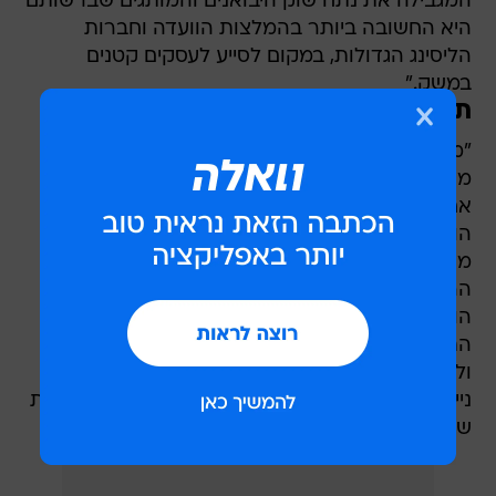
המגבילה את נתח שוק היבואנים והמותגים שברשותם
היא החשובה ביותר בהמלצות הוועדה וחברות
הליסינג הגדולות, במקום לסייע לעסקים קטנים
במשק."
תגובת ארגון הליסינג
"מדובר בהמלצות שועדת זליכה סימנה וקבעה
מראש, עוד הרבה לפני שהיא התכנסה אפילו פעם
אחת, ולפני שגורם כלשהו השמיע טיעון כלשהו בפני
הועדה. הפגיעה הצפויה בענף הליסינג כתוצאה
מהמלצות הועדה פוגעת בראש ובראשונה בציבור
הרחב, בציבור היצרני והעובד במדינת ישראל. שכן,
הודות לענף הליסינג התאפשר למאות אלפי עובדים
התורמים מדי יום לצמיחתו וליציבותו של המשק,
ולהשתמש בכלי רכב חדשים ובטיחותיים יותר, להיות
ניידים יותר ובכך להגדיל בעצם את יכולת ההשתלבות
שלהם בשוק העבודה.