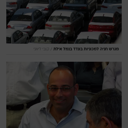
/
מגרש חניה למכוניות בונדד בנמל אילת
קובי ליאני