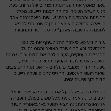
שאני מאמץ את העקרונות המנחים של הדוח. וכעת
מגיע השלב העיקרי וזה ההיתכנות ליישום. מכלל
ההצעות וההמלצות ברגע שייושם יביא למפנה אבל
השאלה הגדולה היא האם ניתן ליישמן כדי להביא
למפנה והתשובה היא כן." כך מסר שר התחבורה.
עוד הודיע כץ, כי כבר החל לשתף את כל גופי
הממשלה ובעיקר משרד האוצר והממונה על
ההגבלים העסקיים, העביר להם את הדוח וביקש מהם
תשובה. אמש לדבריו הגיעה התשובה הסופית,
שעיקרי הדוח מקובלים עליהם - ראש אגף התקציבים
ושאר ראשי האגפים, והחליט להקים וועדה ליישום
הדוח תוך שישים ימים.
ההמלצה להביא לפועל את היכולת להביא לישראל
רכב בתקינה אמריקנית מכל מקום בעולם הועברה
אל האוצר והתקנה תצא לפועל ב-1 באפריל השנה.
"הסיכוי לייצר כאן שינוי גבוה והציבור זכאי לשינוי.