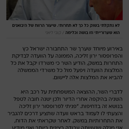
לא נתקלתי בשוק כל כך לא תחרותי. שיעור הרווח של היבואנים
/
הוא שערורייתי וזו בושה וכלימה
קובי ליאני
באירוע מיוחד שערך שר התחבורה ישראל כץ
והפרופסור ירון זליכה, הממונה על הוועדה לבדיקת
התחרות במשק, הודיע השר כי משרדו יקבל את כל
המלצות הוועדה ויפעל מול כל משרדי הממשלה
להביא את המלצות אלה ליישום.
לדברי השר, ההוצאה המשפחתית על רכב היא
השניה בהיקפה אחרי הדיור ולכן ישנה חובה לטפל
בנושא זה בדחיפות. "פניתי לפרופסור ירון זליכה
והצעתי לו לעמוד בראש וועדה שתציע דרכים להגביר
את התחרותיות במשק. לאחר שקראתי את הדוח,
אני מגלה שנעשתה עבודה רצינית ביותר ואני מודיע