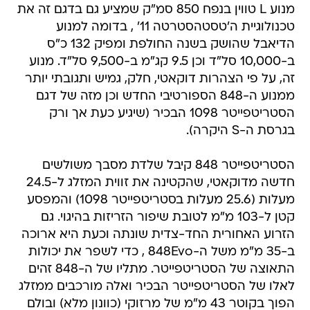
מנוע L טווין בנפח 850 סמ"ק שמציע גם בדגם זה את
טכנולוגיית ה'טסטהסטרטה 11' , בדומה למנוע
הדיאבל שהושק בשנה החולפת ומפיק 132 כ"ס
ב-10,000 סל"ד וכן 9.5 קג"מ ב-9,500 סל"ד. מנוע
זה, על פי הצהרות דוקאטי, חלק, גמיש ותגובתי יותר
ממנוע ה-848 הספורטיבי החדש וכן מזה של דגם
הסטריטפייטר 1098 הבכיר (שיגיע כעת אך ורק
בגרסת ה-S היקרה).
הסטריטפייטר 848 קיבל שלדת מסבך משולשים
חדשה מדוקאטי, שהקטינה את זווית המזלג ל-24.5
מעלות (25.6 מעלות בסטריטפייטר 1098) והמפסע
קטן ל-103 מ"מ לטובת שיפור הזריזות בהיגוי. גם
הזרוע האחורית החד-צדית שונתה וכעת היא ארוכה
ב-35 מ"מ משל ה-848Evo , כדי לשפר את יכולות
התאוצה של הסטריטפייטר. מתליו של ה-848 זהים
לאלו של הסטריטפייטר הבכיר ואלה מורכבים ממזלג
הפוך בקוטר 43 מ"מ של מרזוקי (כוונון מלא) ובולם