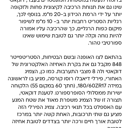
בדומה לנעשה במשפחת המונסטרים בעבר, דוקאטי
שינו גם את תנוחת הרכיבה לקיצונית פחות ולזקופה
יותר על ידי הרמת הכידון ב-20 מ"מ. בנוסף לכך,
רגליות הסטריט רחבות יותר ב- 10 מ"מ לשיפור
מיקום כפות הרגליים, כך שהרכיבה עליו אמורה
להיות נוחה וקלה יותר גם לטובת שימוש שאינו
ספורטיבי טהור.
בהתאם לצו האופנה ובשם הבטיחות, הסטריטפייטר
848 מקבל גם את בקרת האחיזה האלקטרונית של
דוקאטי ולה 8 מצבי התערבות. כמו כן, הצמיג
האחורי, פירלי דיאבלו רוסו קורסה, מגיע בו לראשונה
במידה 180/60ZR17, (חתך 60 במקום 55) הלקוחה
ישירות ממסלולי הסופרספורט. לטענת דוקאטי,
תצורה זו של הצמיג משפרת מאוד את שטח המגע
עם האספלט בכל תנאי רכיבה. צמיג הפירלי הזה
מציע גם שתי תרכובות, האחת קשה יותר במרכז
לטובת אורך חיים ורכה יותר בצדדים לטובת אחיזה