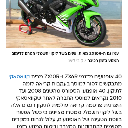
עמו גם ה-ZX10R מאותן שנים בשל ליקוי חשמלי הגורם לדימום
/
המנוע בזמן רכיבה
קובי ליאני
40 אופנועים מדגמי ZX6R ו-ZX10R מבית
קוואסאקי
מתבקשים לסור למוסך בעקבות קריאה יזומה
לתיקון. 40 אופנועי הספורט מהשנים 2008 ועד
2010 נקראים למוסכי החברה לאחר שקוואסאקי
היצרנית פרסמה קריאה עולמית לתיקון דגמים אלה
בשל ליקוי חשמלי. ממטרו מציינים כי כשל אפשרי
בווסת הטעינה של האופנועים, עלול לגרום במקרים
מסוימים להתרוקנות המצבר ודימום המנוע בזמן