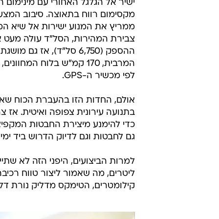
ישיר אל הגלגל האחורי עם מינימום 
מקסימום רווח בתאוצה. סיבוב המצ
ממריץ את המנוע ישירות אל שיא המ
צבירת המהירות, הסל"ד עולה מעט 
ההספק (6,750 סל"ד), אז גם מ
לפי מכשיר ה-GPS.
אולם, החדות הזו בהעברת הכוח שאחר
בתנועה עירונית צפופה ואיטית. אז 
כדי להימנע מיצירת החבטות המקפיצ
גם לחבטות וגם לדיוק הדרוש ביד ימין.
קילומטרים, הטימקס מדליק נורת דלק ואל מכל הד