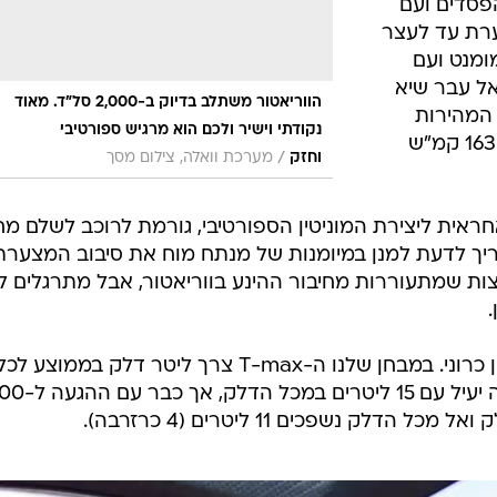
הפסדים ועם
ערת עד לעצר
ומנט ועם
אל עבר שיא
הווריאטור משתלב בדיוק ב-2,000 סל"ד. מאוד
ושגת המהירות
נקודתי וישיר ולכם הוא מרגיש ספורטיבי
המרבית, 170 קמ"ש בלוח המחוונים, 163 קמ"ש
/
וחזק
מערכת וואלה, צילום מסך
אית ליצירת המוניטין הספורטיבי, גורמת לרוכב לשלם מח
צריך לדעת למנן במיומנות של מנתח מוח את סיבוב המצערת
ות שמתעוררות מחיבור ההינע בווריאטור, אבל מתרגלים לז
ליטרים, מה שאמור ליצור טווח רכיבה יעיל עם 15 ליטרים ב
לק נשפכים 11 ליטרים (4 כרזרבה).