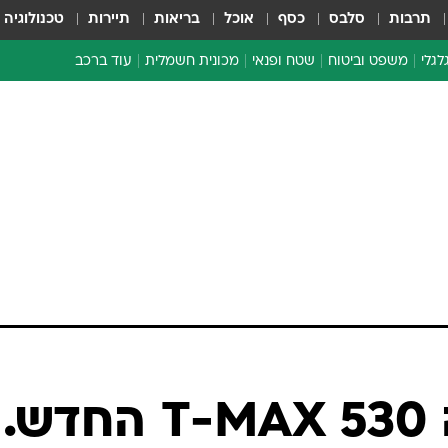
תרבות
סלבס
כסף
אוכל
בריאות
תיירות
טכנולוגיה
לגלי
משפט וביטוח
שטח ופנאי
מכונית חשמלית
עוד ברכב
ת דו-גלגלי
ביטוח רכב
י דו-גלגלי
אביזרים לרכב
ים ארוכי טווח דו-גלגלי
מכוניות חדשות
ק
מבצעים חמים
י
מבחנים ארוכי טווח
מבשלים מהשטח
אופניים
משומשות
אספנות
ספורט מוטורי
צרכנות
מבחן: ימאהה T-MAX 530 החדש.
טכנולוגיה