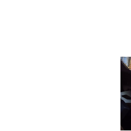
וגרים שנה
וטו רצח
עברת בעלות
וטאלוס