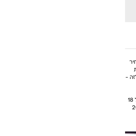
יר
ה -
למרות הביצועים, היפני הזה לא שתיין כרוני. במבחן שלנו ה-T-max צרך ליטר דלק בממוצע לכל 18
מכל הדלק, אך כבר עם ההגעה ל-200