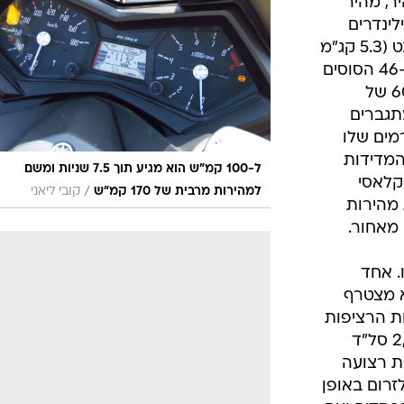
ר, מהיר
תגובה. המנוע החדש (2 צילינדרים
מקבילי, 530 סמ"ק) עיבה את המומנט (5.3 קג"מ
ב-5,250) לכל אורך רצועת הסל"ד ו-46 הסוסים
שלו אמנם נשמעים צנועים ביחס ל-60 של
תגברים
על 221 הקילוגרמים שלו
וכב. המדידות
ל-100 קמ"ש הוא מגיע תוך 7.5 שניות ומשם
קלאסי
/
למהירות מרבית של 170 קמ"ש
קובי ליאני
 תוך 7.5 שניות מהירות
מאחור.
. אחד
א מצטרף
ת הרציפות
מסוג זה, אלא ממש מתחבר ב-2,000 סל"ד
עת רצועה
רום באופן