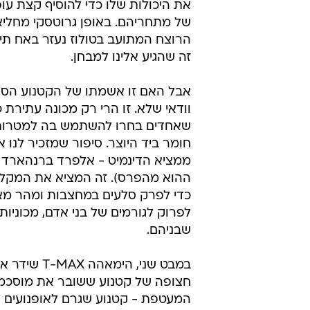
את היכולות שלו כדי להוסיף קצת ע
של מתחריהם. באופן גרוטסקי מחליא,
הרוצח המתועב בטולוז נעזר באח תיא
זה שהגיע אלינו למבחן.
אבל האם זו אשמתו של הקטנוע הספ
וודאי שלא. זו הרי רק מכונה עתירת כ
שאחדים בחרו להשתמש בה למטרות ה
חומר ביד היוצר. סיפור שמזכיר לנו 
ממציא הדינמיט - אלפרד ברנהארד נו
ההוא מהפרס). זה המציא את המקל
כדי לפרק סלעים במחצבות ומהר מא
לפרוק לגורמים של בני אדם, מכוניות
שבניהם.
במבט שני, הימאהה X
חצופה של קטנוע ששובר את מוסכמו
המעטפת - קטנוע שגרם לאופנועים ל