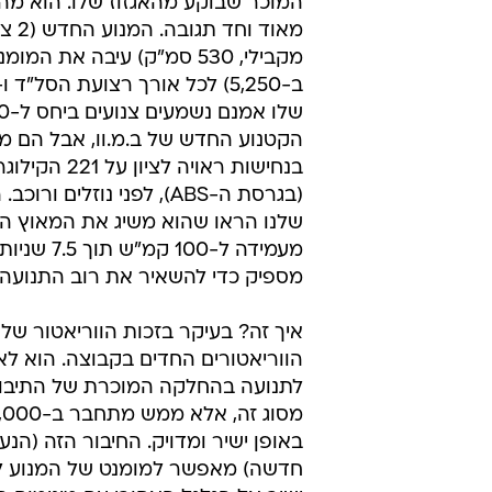
המוכר שבוקע מהאגזוז שלו. הוא מהי
מאוד וחד 
הקטנוע החדש של ב.מ.וו, אבל הם מ
בנחישות ראויה לציון 
(בגרסת ה-ABS), לפני נוזלים ור
שלנו הראו שהוא משיג את המאוץ ה
מעמידה ל-100 קמ"ש
מספיק כדי להשאיר את רוב התנועה 
איך זה? בעיקר בזכות הווריאטור שלו
הווריאטורים החדים בקבוצה. הוא ל
לתנועה בהחלקה המוכרת של התיבו
באופן ישיר ומדויק. החיבור הזה (הנ
חדשה) מאפשר למומנט של המנוע לז