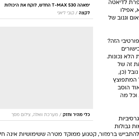
ופרת לדיאטה
ימאהה T-MAX 530 החדש, לוקח את היכולות
 אפילו
/
לקצה
קובי ליאני
ום וגנוב של
ורטיבי הזה?
ישורים
לא נכונות.
את זה של
בל (כן,
 המתפוצץ
וד הוסב
 וכל מה
/
כלי מהיר וחזק
מערכת וואלה, צילום מסך
T-MA שידר אגרסיביות
ת גבולות
התבייש ברמזור, קטנוע ממוקד מטרה ששימושיות אינה חל