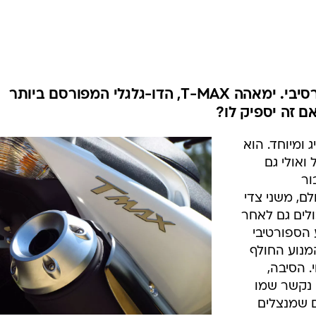
בטיחות
סדנאות ושיפורים
דעות
כל הכתבות
ארכיון מדורים
ס
הוא יפה, איכותי, חזק, מהיר ואגרסיבי. ימאהה T-MAX, הדו-גלגלי המפורסם ביותר
 זה יספיק לו?
כתבו לנו
פ
אביזרים לרכב
ה
 חריג ומיוחד. הוא
ט
ואולי גם
ור
לם, משני צדי
לים גם לאחר
 הספורטיבי
המנוע החולף
. הסיבה,
נקשר שמו
ם שמנצלים