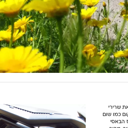
ת שרירי
 ה-T-MAX מהמקום כמו שום
 הבאסי