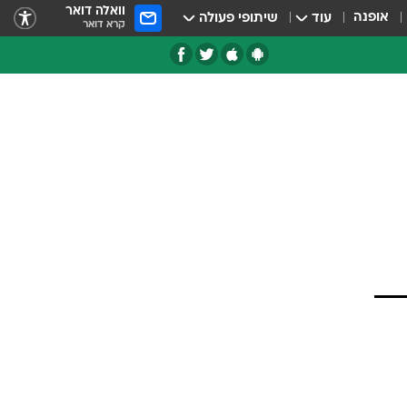
וואלה דואר
אופנה
עוד
שיתופי פעולה
קרא דואר
טגוריות
צרנים