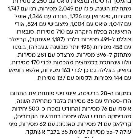
בהמשך הרשימה נמצאות סיאט עם 2,250 מסירות
מתחילת השנה, פיג'ו עם 2,049 מסירות, רנו עם 1,747
מסירות, סיטרואן עם 1,726, הונדה עם 1,346, אופל
עם 1,047, פיאט עם 1,004, מיצובישי עם 824, אודי
הראשונה בפלח היוקרה עם 710 מסירות, סובארו
צוללת ל-491 מסירות בלבד (1,187 אשתקד), קרייזלר
עם 458 מסירות (198 יותר מבשנה שעברה), ב.מ.וו
מתחזק ל-396 מסירות, מרצדס עם 281 מסירות,
וולוו שנחתכת בכמחצית מהכמות לכדי 170 מסירות,
ביואיק בצלילה גם כן לכדי 163 מסירות, אלפא רומיאו
עם 144 מסירות ולקסוס עם 137 מסירות.
במקום ה-28 ברשימה, אינפיניטי פותחת את התחום
הדו-ספרתי עם 85 מסירות בלבד מתחילת השנה,
איסוזו עם 76 מסירות (החודש נמכרו כ-500 יחידות
מהדימקס החדש ואלה ימסרו בחודשים הקרובים),
קדילאק עם 71 מסירות, סאנגיונג עם 62 מסירות, מיני
עולה ל-55 מסירות לעומת 35 בלבד אשתקד,