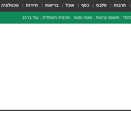
תרבות
סלבס
כסף
אוכל
בריאות
תיירות
טכנולוגיה
לגלי
משפט וביטוח
שטח ופנאי
מכונית חשמלית
עוד ברכב
ת דו-גלגלי
ביטוח רכב
י דו-גלגלי
אביזרים לרכב
ים ארוכי טווח דו-גלגלי
מכוניות חדשות
ק
מבצעים חמים
י
מבחנים ארוכי טווח
מבשלים מהשטח
אופניים
משומשות
אספנות
ספורט מוטורי
צרכנות
טכנולוגיה