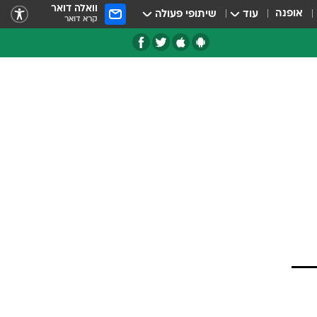
וואלה דואר
אופנה
עוד
שיתופי פעולה
קרא דואר
טגוריות
צרנים