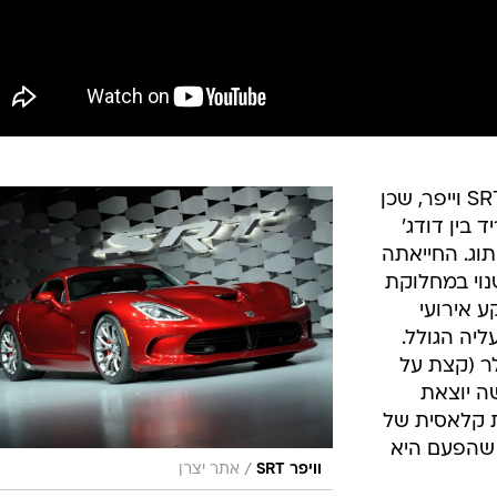
דודג' וויפר חזרה. נכון יותר לומר ה-SRT וייפר, שכן
 בין דודג'
וג. החייאתה
נוי במחלוקת
ע אירועי
יה הגולל.
ר (קצת על
ה יוצאת
 קלאסית של
ה שהפעם היא
/
וויפר SRT
אתר יצרן