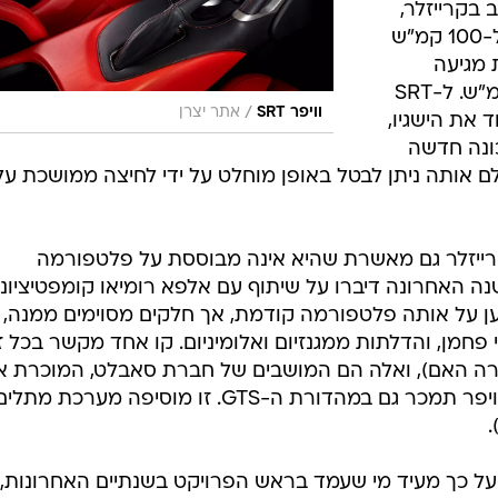
 בקרייזלר,
אולם בארה"ב מעריכים כי תאוצתה ל-100 קמ"ש
ית מגיעה
ל-206 מיילים לשעה, שהם כ-331 קמ"ש. ל-SRT
/
וויפר SRT
אתר יצרן
 את הישגיו,
כונה חדשה
לם אותה ניתן לבטל באופן מוחלט על ידי לחיצה ממושכת על
רת השקתה של הוויפר SRT, קרייזלר גם מאשרת שהיא אינה מבוססת על פלטפורמה
נה האחרונה דיברו על שיתוף עם אלפא רומיאו קומפטיציונה
 על אותה פלטפורמה קודמת, אך חלקים מסוימים ממנה, 
 פחמן, והדלתות ממגנזיום ואלומיניום. קו אחד מקשר בכל 
חברה האם), ואלה הם המושבים של חברת סאבלט, המוכרת א
מרכולתה לפרארי. מלבד ה-SRT, הוויפר תמכר גם במהדורת ה-GTS. זו מוסיפה מערכת מתלי
ועל כך מעיד מי שעמד בראש הפרויקט בשנתיים האחרונות,