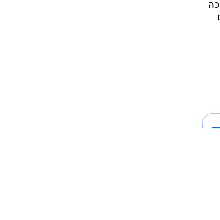
כה
ים
שימוש