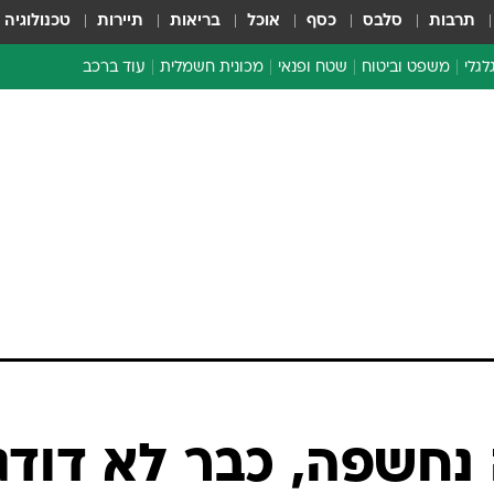
תרבות
סלבס
כסף
אוכל
בריאות
תיירות
טכנולוגיה
לגלי
משפט וביטוח
שטח ופנאי
מכונית חשמלית
עוד ברכב
ת דו-גלגלי
ביטוח רכב
י דו-גלגלי
אביזרים לרכב
ים ארוכי טווח דו-גלגלי
מכוניות חדשות
ק
מבצעים חמים
י
מבחנים ארוכי טווח
מבשלים מהשטח
אופניים
משומשות
אספנות
ספורט מוטורי
צרכנות
נחשפה, כבר לא דודג
טכנולוגיה