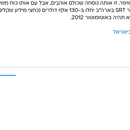
הוויפר. זו אותה נוסחה שכולם אוהבים, אבל עם אותו כוח משי
אייקוני של המותג". מחיריה של הוויפר SRT בארה"ב יחלו ב-130 אלף דולרים (כחצי מיליון שקל
היה באוטומוטור 2012.
בישראל
בשליחת התגובה אני מסכים
לתנאי ה