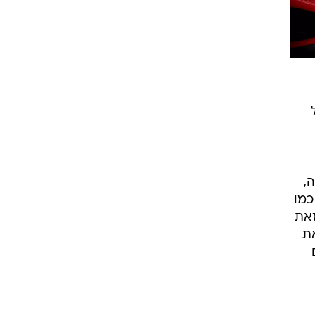
,
כמו
זאת
ת
ם