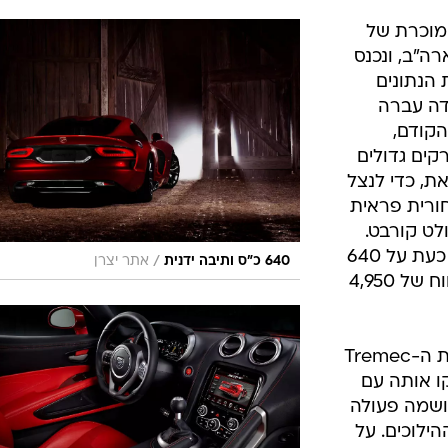
שוכנת יחידת ה-8.4 ל' V10 המוכרת של
רה"ב, ונכנס
 הנתונים
דה עברה
קודם,
קים גדולים
את, כדי לנצל
ורית פראית
לט קורבט.
התפוקה המרבית של המנוע עומדת כעת על 640
/
640 כ"ס ותיבה ידנית
אתר יצרן
כ"ס ב-6,150 סל"ד, ו-82.9 קג"מ מטווח של 4,950
תיבת ההילוכים הידנית נותרה מסדרת ה-Tremec
ו אותה עם
יושמה פעולה
הילוכים. על