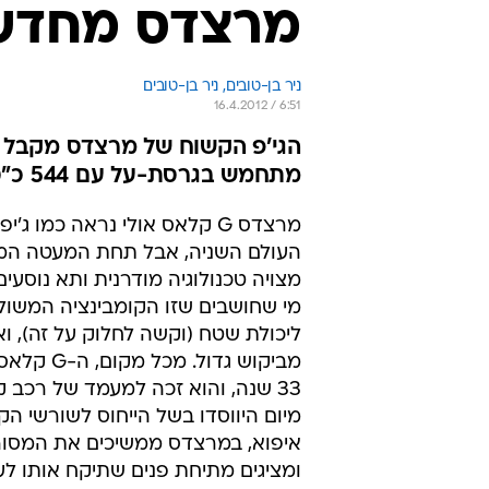
מרצדס מחדשת את
ניר בן-טובים, 
ניר בן-טובים 
16.4.2012 / 6:51
הגי'פ הקשוח של מרצדס מקבל גר
מתחמש בגרסת-על עם 544 כ"ס. מסורת, חייבים לטפח
מרצדס G קלאס אולי נראה כמו ג
העולם השניה, אבל תחת המעטה המז
מצויה טכנולוגיה מודרנית ותא נוסעים
מי שחושבים שזו הקומבינציה המשולמ
ליכולת שטח (וקשה לחלוק על זה), וא
מביקוש גדול. מ
33 שנה, והוא זכה למעמד של רכב 
מיום היווסדו בשל הייחוס לשורשי הק
איפוא, במרצדס ממשיכים את המסור
ומציגים מתיחת פנים שתיקח אותו לע