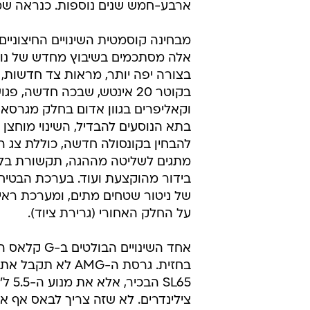
ארבע-חמש שנים נוספות. כנראה שמג
מבחינה קוסמטית השינויים החיצוניים 
בצורה יפה יותר, מראות צד חדשות, 
בקוטר 20 אינטש, שבכה חדשה, פג
וקאליפרים בגוון אדום בחלק מגרסא
בתא הנוסעים להבדיל, השינוי מוחצן י
להבחין בקונסולה חדשה, כוללת צג ר
מתגים לשליטה מההגה, תקשורת בלו
בידור מהוקצעת ועוד. בערכת הבטיח
של ניטור שטחים מתים, ומערכת רא
על החלק האחורי (גרירת ציוד).
אחד השינויים הבולטי
בחזית. גרסת ה-AMG לא תק
SL65 הבכ
צילינדרים. לא שזה צריך לבאס אף אח