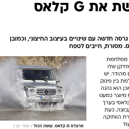
בטיחות
 G קלאס
סדנאות ושיפורים
דעות
כל הכתבות
ארכיון מדורים
ס
סה חדשה עם שינויים בעיצוב החיצוני, וכמובן
כתבו לנו
פ
אביזרים לרכב
ה
'יפ ממלחמת
ט
דקן שלו
 מהודר. יש
ת בין פינוק
כן הוא נהנה
כל מקום, ה-G קלאס מיוצר כמעט
קלאסי בערך
בוצה. כעת
ת הוותיקה
וד
/
מרצדס G קלאס. עושה הכול
אתר יצרן