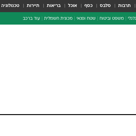
תרבות
סלבס
כסף
אוכל
בריאות
תיירות
טכנולוגיה
לגלי
משפט וביטוח
שטח ופנאי
מכונית חשמלית
עוד ברכב
ת דו-גלגלי
ביטוח רכב
י דו-גלגלי
אביזרים לרכב
ים ארוכי טווח דו-גלגלי
מכוניות חדשות
ק
מבצעים חמים
י
מבחנים ארוכי טווח
מבשלים מהשטח
אופניים
משומשות
אספנות
ספורט מוטורי
צרכנות
טכנולוגיה