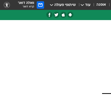
וואלה דואר
אופנה
עוד
שיתופי פעולה
קרא דואר
טגוריות
צרנים