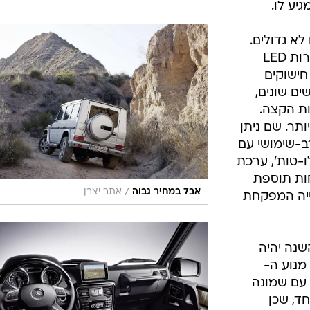
יע לו.
לא גדולים.
אלה מסתכמים בשיבוץ מחדש של נורות LED
חישוקים
ושים שונים,
ות הקצה.
ותר. שם ניתן
ב-שימושי עם
-טות', ערכת
ות תוספת
/
אבל במחיר גבוה
אתר יצרן
ייה המפקחת
ם ב-G קלאס השנה יהיה
בל את מנוע ה-
יר, אלא את מנוע ה-5.5 ל' עם שמונה
ד, שכן