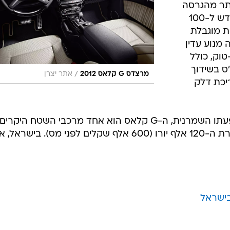
544 כ"ס (60 כ"ס יותר מהגרסה
הקודמת), ותאיץ את ה-G קלאס החדש ל-100
ד מהירות מוגבלת
 שרוצה מנוע עדין
יוכל לבחור ב-350 בלו-טוק, כולל
ור וסע. התפוקה היא 211 כ"ס בשידוך
/
מרצדס G קלאס 2012
אתר יצרן
יכת דלק
יש לציין שלמרות גילו המתקדם, והופעתו השמרנית, ה-G קלאס הוא אחד מרכבי השטח היקרים
ביותר בעולם. מחירו באירופה נע בגזרת ה-120 אלף יורו (600 אלף שקלים לפני מס). בישראל,
בישראל