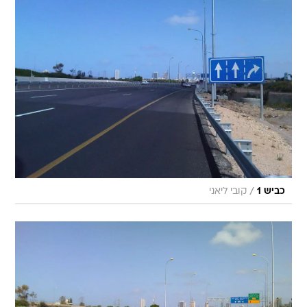
/
כביש 1
קובי ליאני