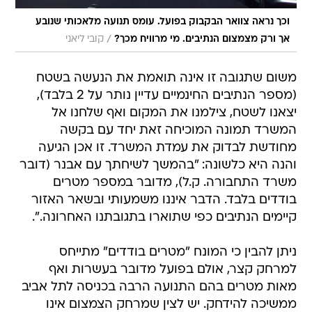
וכך נראה צוואר הבקבוק בפועל. עומס תנועה מלאכותי שנובע
/
אך ורק מצמצום הנתיבים. מי מרוויח מכך?
קובי ליאני
משום שתגובה זו אינה תואמת את הנעשה בשטח
(מספר הנתיבים החינמיים עדיין נותר על 2 בלבד),
יצאנו לשטח, צילמנו את המקום ואף שלחנו אל
המשרד תמונה המוכיחה זאת יחד עם בקשה
מחודשת לבדוק את עמדת המשרד. זו אכן הגיעה
והנה היא כלשונה: "בהמשך לשיחתך עם אבנר (דובר
משרד התחבורה. ק.ל), מדובר במספר מטרים
בודדים בלבד. הדבר איננו משמעותי ובשאר האזור
קיימים הנתיבים כפי שתוארו בתגובתנו האחרונה.".
ניתן להבין כי המונח "מטרים בודדים" מתייחס
למרחק קצר, אולם בפועל מדובר בעשרות ואף
מאות מטרים בהם התנועה הרבה בכניסה לתל אביב
ממשיכה להידחק. יש לצין שמרחק הצמצום אינו