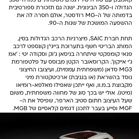
קאמבק עם שורה של דגמים משפחתיים כמו ה-550
הגדולה ו-350 הבינונית. ישנה גם תזכורת ספורטיבית
בדמותה של ה-MG רודסטר, אולם חסרה לה את
ההשפעה המושכת של שנות ה-90.
תחת חברת SAIC, מיצרניות הרכב הגדולות בסין,
המותג הבריטי חשף בתערוכת בייגי'ן קונספט לרכב
פנאי קומפקטי שיתחרה בניסאן ג'וק וסקודה יטי : 'אמ
ג'י אייקון'. הקרוסאובר הקטן מבוסס על פלטפורמת
MG3 סדאן (משפחתית עממית), ועיצובו החיצוני
נוסד בהשראת (או בגניבת) ארכיטקטורת מיני
מקבוצת ב.מ.וו, ואף ייתכן שאפילו מאלפא-רומיאו
(מיטו). אולי יש בכך סוג של מחווה משפחתית, משום
שעל העיצוב חתום סטיב הארפר, שפיסל את ה-
MGF וסייע בעבר לתכנן דגמים קלאסיים של MGB.