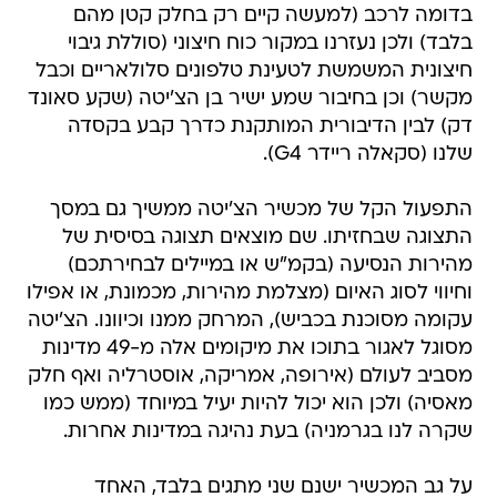
בדומה לרכב (למעשה קיים רק בחלק קטן מהם
בלבד) ולכן נעזרנו במקור כוח חיצוני (סוללת גיבוי
חיצונית המשמשת לטעינת טלפונים סלולאריים וכבל
מקשר) וכן בחיבור שמע ישיר בן הצ'יטה (שקע סאונד
דק) לבין הדיבורית המותקנת כדרך קבע בקסדה
שלנו (סקאלה ריידר G4).
התפעול הקל של מכשיר הצ'יטה ממשיך גם במסך
התצוגה שבחזיתו. שם מוצאים תצוגה בסיסית של
מהירות הנסיעה (בקמ"ש או במיילים לבחירתכם)
וחיווי לסוג האיום (מצלמת מהירות, מכמונת, או אפילו
עקומה מסוכנת בכביש), המרחק ממנו וכיוונו. הצ'יטה
מסוגל לאגור בתוכו את מיקומים אלה מ-49 מדינות
מסביב לעולם (אירופה, אמריקה, אוסטרליה ואף חלק
מאסיה) ולכן הוא יכול להיות יעיל במיוחד (ממש כמו
שקרה לנו בגרמניה) בעת נהיגה במדינות אחרות.
על גב המכשיר ישנם שני מתגים בלבד, האחד