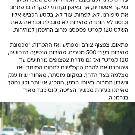
עליו סיפרנו לכם בעבר. המהירות שם ממכרת, אך
בעיקר אפשרית, אך באופן נקודתי למקרה בו פתחנו
את סיפורנו, לא. לפחות, עוד לא. בקטע הכביש אליו
נכנסנו לא הותרה מהירות לא מוגבלת וכנראה שאת
השלט 120 קמ"ש פספסנו מרוב החיפזון למהירות.
פתאום, צפצוף צורם ומפתיע ואז ההכרזה: "מכמונת
מהירות בעוד 500 מטרים. מהירות הנסיעה הדרושה,
120 קמ"ש" ואז גם סדרת צפצופים מרתיעים עד
שהורדנו את להבת הקמ"שים לתחום המותר. ואז
מצלמה בצד הדרך. במקום מוסתר, מאחורי שיח ענק
וגשרון תמרור. באותו הרגע, חסכנו, או יותר נכון נחסך
מאיתנו בעזרת מכשיר הצ'יטה, קנס כבד מאוד
בגרמניה.