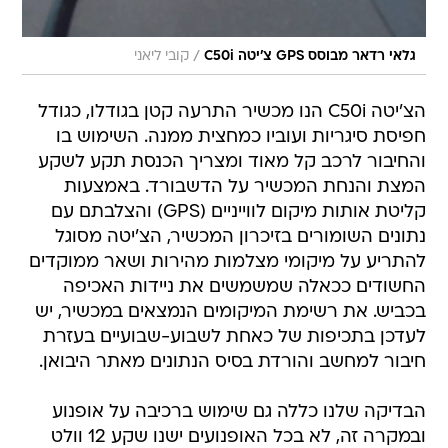
/
גלאי רדאר מבוסס GPS צ'יטה C50i
קובי ליאני
הצ'יטה C50i הנו מכשיר התרעה קטן בגודלו, כגודל
חפיסת סיגריות ועוביו כמחצית ממנה. השימוש בו
והחיבור לרכב קל מאוד ומצריך הכנסת תקע לשקע
המצת והנחת המכשיר על הדשבורד. באמצעות
קליטת אותות מיקום לווייניים (GPS) והצלבתם עם
נתונים השומורים בזיכרון המכשיר, הצ'יטה מסוגל
להתריע על מיקומי מצלמות מהירות ושאר ממוקדים
החשודים ככאלה שמשמשים את ניידות האכיפה
בכביש. את רשימת המיקומים הנמצאים במכשיר, יש
לעדכן בתכיפות של כאחת לשבוע-שבועיים בעזרת
חיבור למחשב והורדת בסיס הנתונים מאתר היבואן.
הבדיקה שלנו כללה גם שימוש ברכיבה על אופנוע
ובמקרה זה, לא בכל האופנועים ישנו שקע 12 וולט