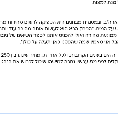
 מנת למצות
בארה"ב, ובמסגרת מבחנים היא הספיקה לרשום מהירות מרב
קמ"ש בכביש, ועד 110 קמ"ש על המים. "הפרק הבא הוא לעשות אותה מהירה עוד יות
מונעת מהירה ואולי להכניס אותנו לספר השיאים של גינס. 
 אני מאמין שמה שהפקנו כאן יתעלה על כולן".
וויט חוזה שיבנה כ-25 עותקים של אריה הים בשנים הקרובות, ולכל אחד תג מחיר שינוע בין 250
ורו, שהם כ-1.5 מיליון שקלים לפני מס. עכשיו נחכה למישהו שיכול לכבוש את הנהגי