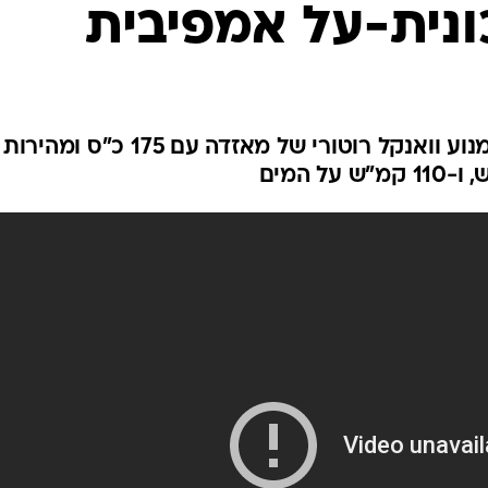
בטיחות
ונית-על אמפיבית
סדנאות ושיפורים
דעות
כל הכתבות
ארכיון מדורים
ס
צפו במכונית אמפיבית מונעת במנוע וואנקל רוטורי של מאזדה עם 175 כ"ס ומהירות
כתבו לנו
פ
אביזרים לרכב
ה
ט