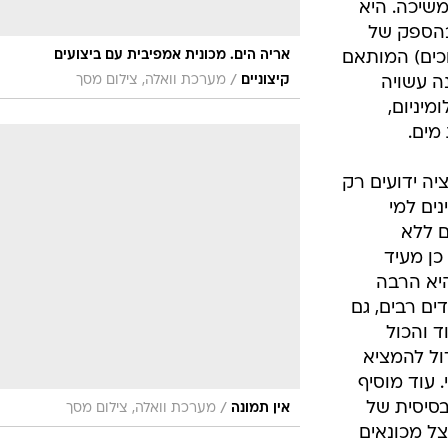
משיכה. היא
בהספק של
אריה הים. מכונית אמפיבית עם ביצועים
וכים) המותאם
/
קיצוניים
מערכת וואלה, צילום מסך
ה עשויה
מיניום,
מים.
ה ידועים רק
ים למי
ם ללא
כן מעיד
יא הרבה
ים רבים, גם
ד והכול
ול להמציא
. עוד מוסיף
בסיסית של
/
אין תמונה
מערכת וואלה, צילום מסך
ל מכונאים