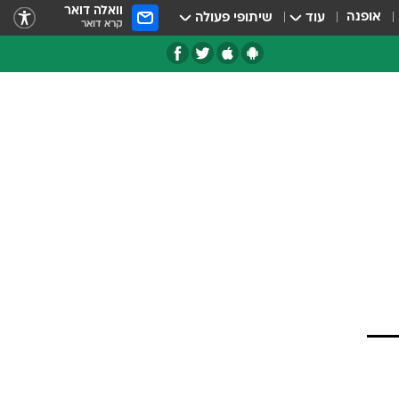
וואלה דואר
אופנה
עוד
שיתופי פעולה
קרא דואר
טגוריות
צרנים