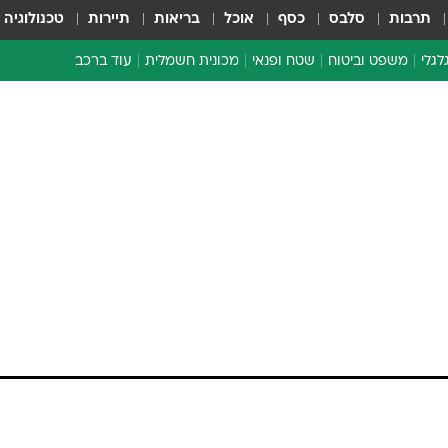
תרבות
סלבס
כסף
אוכל
בריאות
תיירות
טכנולוגיה
לגלי
משפט וביטוח
שטח ופנאי
מכונית חשמלית
עוד ברכב
ת דו-גלגלי
ביטוח רכב
י דו-גלגלי
אביזרים לרכב
ים ארוכי טווח דו-גלגלי
מכוניות חדשות
ק
מבצעים חמים
י
מבחנים ארוכי טווח
מבשלים מהשטח
אופניים
משומשות
אספנות
ספורט מוטורי
צרכנות
טכנולוגיה