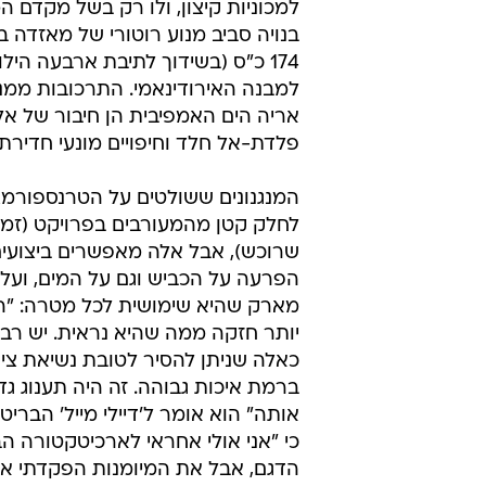
למכוניות קיצון, ולו רק בשל מקדם ה
בנויה סביב מנוע רוטורי של מאזדה 
174 כ"ס (בשידוך לתיבת ארבעה היל
למבנה האירודינאמי. התרכובות ממנ
אריה הים האמפיבית הן חיבור של אלו
פלדת-אל חלד וחיפויים מונעי חדירת 
המנגנונים ששולטים על הטרנספורמצי
לחלק קטן מהמעורבים בפרויקט (זמינ
שרוכש), אבל אלה מאפשרים ביצועי
הפרעה על הכביש וגם על המים, ועל 
מארק שהיא שימושית לכל מטרה: "ה
יותר חזקה ממה שהיא נראית. יש רבד
כאלה שניתן להסיר לטובת נשיאת ציו
ברמת איכות גבוהה. זה היה תענוג גד
אותה" הוא אומר ל'דיילי מייל' הבריטי
כי "אני אולי אחראי לארכיטקטורה ה
הדגם, אבל את המיומנות הפקדתי אצ