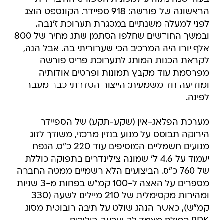
הראשונה של פורשה: 918 ספיידר. הקונספט הוצג
לפני למעלה משנתיים במסגרת תערוכת ז'נבה,
ובמשך החודשים שחלפו הסתמן שתג מחיר של 800
אלף יורו היה המרכיב הכי שערוריתי בה. אבל הנה,
לקראת הכנות המותג לתערוכת פריס פורשה
מפרסמת עוד מקבץ תמונות ופרטים אודותיה
ומודיעה חד משמעית: הייצור הסדרתי כבר מעבר
לפינה.
מערכת הפלאג-אין (שקע-תקע) של הספיידר
הירוקה תבוסס על מנוע בנזין מרכזי, משודך לזוג
מנועים חשמליים המוסיפים עוד 220 כ"ס. הנפח
יעמוד על 4.6 ל' שמונה צילינדרים בתפוקה כוללת
של 760 כ"ס. הביצועים הלא רשמיים ממטה החברה
מספרים על האצה ל-100 קמ"ש בפחות מ-3 שניות
ומהירות מקסימלית של 210 מיילים לשעה (330
קמ"ש), כאשר הנהג שולט על תיבה רובוטית מסוג