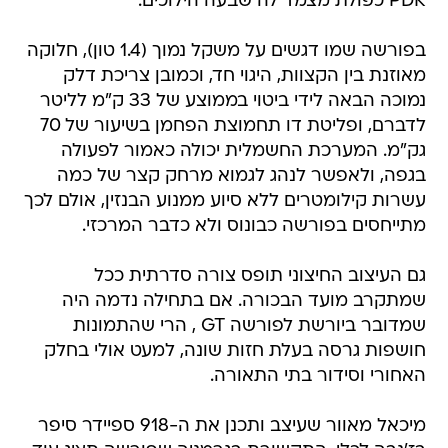
PDK כפולת מצמד לה שבעה הילוכים.
בפורשה שמו דגשים על משקל נמוך (1.4 טון), חלוקה
מאוזנת בין הקצוות, היגוי חד, וכמובן צריכת דלק
נמוכה הבאה לידי ביטוי בממוצע של 33 ק"מ לליטר
לדברם, ופליטת דו תחמוצת הפחמן בשיעור של 70
גק"מ. המערכת החשמלית יכולה כאמור לפעולה
בגפה, ולאפשר לנהג לגמוא מרחק קצר של כמה
עשרות קילומטרים ללא סיוע ממנוע הבנזין, אולם לכך
מתייחסים בפורשה כבונוס ולא כדבר המרכזי.
גם העיצוב החיצוני תופס צורה סדרתית ככל
שמתקרב מועד הבכורה. אם בתחילה נדמה היה
שמדובר ביורשת לפורשה GT , הרי שהתמונות
חושפות גרסה בעלת חזות שונה, למעט אולי בחלק
האחורי וסידור בתי התאורה.
מיכאל מאוור שעיצב ותכנן את ה-918 ספיידר סיפר