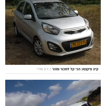
/
קיה פיקנטו: הכי קל למכור ומהר
ירון אדרי