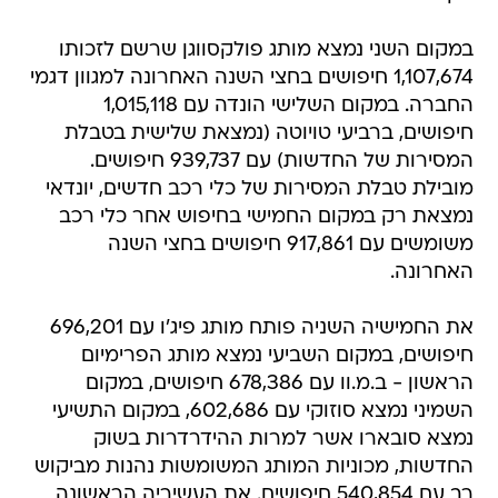
במקום השני נמצא מותג פולקסווגן שרשם לזכותו
1,107,674 חיפושים בחצי השנה האחרונה למגוון דגמי
החברה. במקום השלישי הונדה עם 1,015,118
חיפושים, ברביעי טויוטה (נמצאת שלישית בטבלת
המסירות של החדשות) עם 939,737 חיפושים.
מובילת טבלת המסירות של כלי רכב חדשים, יונדאי
נמצאת רק במקום החמישי בחיפוש אחר כלי רכב
משומשים עם 917,861 חיפושים בחצי השנה
האחרונה.
את החמישיה השניה פותח מותג פיג'ו עם 696,201
חיפושים, במקום השביעי נמצא מותג הפרימיום
הראשון - ב.מ.וו עם 678,386 חיפושים, במקום
השמיני נמצא סוזוקי עם 602,686, במקום התשיעי
נמצא סובארו אשר למרות ההידרדרות בשוק
החדשות, מכוניות המותג המשומשות נהנות מביקוש
רב עם 540,854 חיפושים. את העשיריה הראשונה