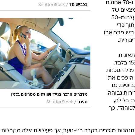
מדווחים על נהיגה במהירות מופרזת, ו-70 אחוזים
/
בכבישים?
ShutterStock
ממצאים של
מכון גאוקרטוגרפיה. עוד עולה כי למעלה מ-50
תוך כדי
 לעומת חודש פברואר)
מעורבים בכ-21% מהתאונות
הקטלניות בעוד חלקם בנהגים הוא 15% בלבד.
 מול הסכנות
 הופכים את
בישים. גם
דירות גבוהה
מדברים הרבה בנייד ושולחים מסרונים בזמן
: בלילה,
/
נהיגה
ShutterStock
והול". כך
התנהגות מוכרים בקרב בני-נוער, אך פעילויות אלה מקבלות