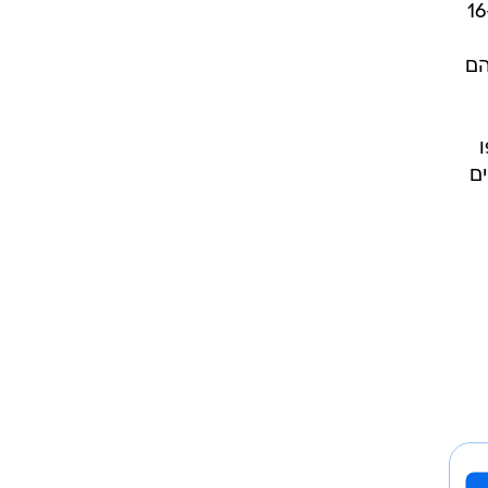
יץ ובחופש הגדול. כך למשל עולה כי 15 אחוזים מבני-הנוער בגילאי 16-
הם
פו
 מגילאי 17-18 מחזיקים