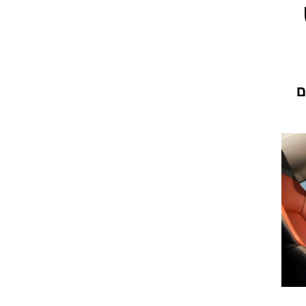
וגרים שנה
נוער. 76 אחוזים
וטו רצח
עברת בעלות
וטאלוס