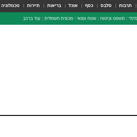
תרבות
סלבס
כסף
אוכל
בריאות
תיירות
טכנולוגיה
לגלי
משפט וביטוח
שטח ופנאי
מכונית חשמלית
עוד ברכב
ת דו-גלגלי
ביטוח רכב
י דו-גלגלי
אביזרים לרכב
ים ארוכי טווח דו-גלגלי
מכוניות חדשות
ק
מבצעים חמים
י
מבחנים ארוכי טווח
מבשלים מהשטח
אופניים
משומשות
אספנות
ספורט מוטורי
צרכנות
טכנולוגיה