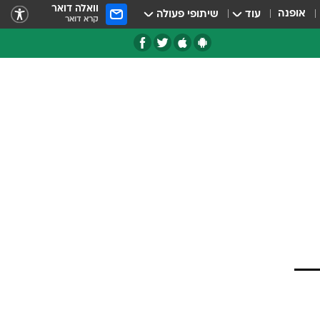
וואלה דואר
אופנה
עוד
שיתופי פעולה
קרא דואר
טגוריות
צרנים