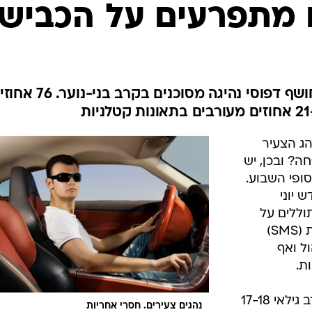
בטיחות
 מתפרעים על הכביש
סדנאות ושיפורים
דעות
כל הכתבות
ארכיון מדורים
ס
סקר שערכה עמותת אור-ירוק חושף דפוסי נהיגה מסוכנים בקרב בני-
כתבו לנו
פ
אביזרים לרכב
ה
ג הצעיר
ט
? ובכן, יש
ופי השבוע.
 יוני
וללים על
הכביש, נוהגים עייפים, שולחים הודעות (SMS)
ל ואף
ת.
על פי נתוני העמותה, 76 אחוזים מקרב גילאי 17-18
נהגים צעירים. חסרי אחריות