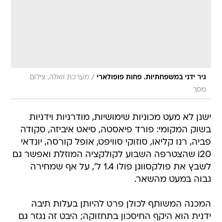
/
גיר ידני במשפחתיות. פחות פופולארי
מערכת וואלה, צילום
מסך
ישנן לא מעט מכוניות שימושיות, מודרניות וידניות
בשוק המקומי: פורד פיאסטה, סיאט איביזה, סקודה
פביה, רנו קליאו, סוזוקי סוויפט, אופל קורסה, יונדאי
i20 שהצטרפה השבוע לקולקציה המוזלת ואפשר גם
לשבץ את פולקסווגן פולו 1.4 ל', על אף שמחירה
גבוה במעט מהשאר.
המכנה המשותף לכולן פרט להיותן בעלות תיבה
ידנית הוא היקף החיסכון בתחזוקה; היבט זה נגזר גם