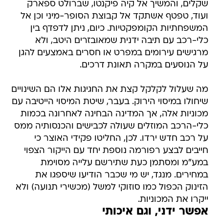
שקלים, והמשיך אל קיה פיקנטו, שברולט ספארק
ועוד, טפטף אשתקד אל קבוצת הסופר-מיני וכן אל
המשפחתיות הקומפקטיות. כיום, ניתן לדפדף בין
כלי-רכב עם תיבה ידנית שמאובזרים היטב, ולא
מרגישים עירומים במפרט או חסרים באמצעים להגן
על הנוסעים במקרה תאונת דרכים.
מה שעלול לקלקל קצת את החגיגות אלו הם השינויים
שיחולו במיסוי הירוק. בעבר, שיטת המיסוי הייטיבה עם
מכוניות אלה, אך המדינה הבחינה לאחרונה בכמות
כלי-הרכב המוזלים שעולה לכבישים והכנסותיה ממס
על רכב חדש ירדו. לכן, החליטו פקידי האוצר כי
חייבים לבצע רפורמה נוספת יחד עם הייקור הצפוי
במע"מ ומסתמן כעת שתירשם עלייה מסוימת
במחירים. מנגד, יש מי שכבר הודיעו שיספגו את
הזינוק הכפול כמו סוזוקי למשל (מכשירי תנועה) ולא
ייקרו את המכוניות.
אפשר ידני, וגם איכותי