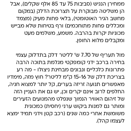
ממחירן הנגיש (סביבות 75 עד 85 אלף שקלים), אבל
הן משליטה מבוקרת על תצרוכת הדלק (במקום
מחשב הגיר האוטומטי), בלאי פחות מעיק (מצמד
ומכללים פחות מתוחכמים) ורף בטיחות שלא מבייש
מכוניות יקרות בהרבה. משמע, משלמים מעט
ומקבלים מלוא החופן.
מול תעריף של 7.70 ש' לליטר דלק בתדלוק עצמי
בחירה ברכב ידני קומפקטי מגלמת בתוכה הרבה
פתרונות כלכליים ונבונים מבחינת ניצולו - מה רע
בצריכת דלק של 15-16 ק"מ לליטר? חוץ מזה, מימדיו
מאפשרים תנועה זריזה בערים, קל יותר למצוא חניה,
החלפים לרוב אינם יקרים וכן, יש גם את העניין הזה
של זיהום האוויר הנמוך שנפלט מהמנועים הזעירים
ומותר גם למנות ביקוש ערני (יחסית) כמכונית
משומשת אחרי כמה שנים (רכב קטן וידני תמיד ימצא
לעצמו קהל).