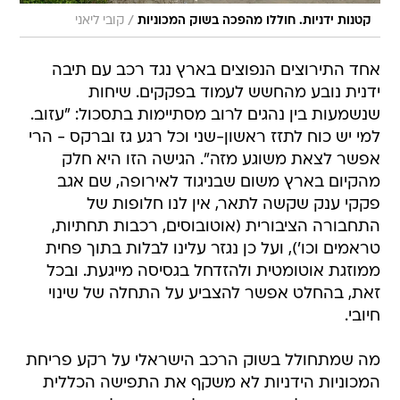
/
קטנות ידניות. חוללו מהפכה בשוק המכוניות
קובי ליאני
אחד התירוצים הנפוצים בארץ נגד רכב עם תיבה
ידנית נובע מהחשש לעמוד בפקקים. שיחות
שנשמעות בין נהגים לרוב מסתיימות בתסכול: "עזוב.
למי יש כוח לתזז ראשון-שני וכל רגע גז וברקס - הרי
אפשר לצאת משוגע מזה". הגישה הזו היא חלק
מהקיום בארץ משום שבניגוד לאירופה, שם אגב
פקקי ענק שקשה לתאר, אין לנו חלופות של
התחבורה הציבורית (אוטובוסים, רכבות תחתיות,
טראמים וכו'), ועל כן נגזר עלינו לבלות בתוך פחית
ממוזגת אוטומטית ולהזדחל בגסיסה מייגעת. ובכל
זאת, בהחלט אפשר להצביע על התחלה של שינוי
חיובי.
מה שמתחולל בשוק הרכב הישראלי על רקע פריחת
המכוניות הידניות לא משקף את התפישה הכללית