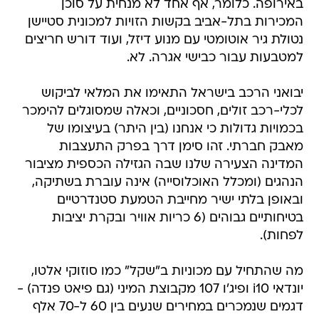
באירופה. כלומר, אף אחד לא מנחית על סוכן
המכירות בתל-אביב בקשות הזויות למכונית סטיישן
נטולת גיר אוטומטי עם מנוע דיזל, ועוד דורש חריצים
למטבעות עבור כבישי אגרה. לא.
יבואני הרכב בישראל התאימו את המלאי לביקוש
לכלי-רכב זולים, חסכוניים, וכאלה שמסוגלים להימכר
בכמויות גדולות כי אנחנו (בין היתר) בעיצומו של
מאבק חברתי. זהו סימן דרך בפרק התעצבות
המדינה הצעירה שלנו שבה הגזילה הכספית מציבור
הנהגים (ומכלל האוכלוסייה) אינה עוברת בשתיקה,
ובאופן בלתי ישיר מחייבת הטמעת סטנדרטיים
בטיחותיים גבוהים (6 כריות אוויר ובקרת יציבות
לפחות).
מה שהתחיל עם מכוניות ב"שקל" כמו סוזוקי אלטו,
יונדאי i10 ופיג'ו 107 מקבוצת המיני (גם פיאט פנדה) -
דגמים שנמכרים במחירים שנעים בין 60 ל-70 אלף