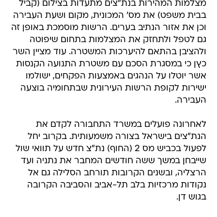
מצלמות המהירות בנת"צים מתעדות בצילום (קביל
בבית משפט) את מס' המכונית, מקום ושעת העבירה
וכן את אזור הנתיב בערים. הרשות מוסמכת באופן זה
גם לטפל ולתחזק את המצלמות בתחום שיפוטה
ולהציבן בהתאם להיערכות המשטרה. עוד מציין השר
כץן כי במסגרת הסכם עם משטרת התנועה הקנסות
אשר יוטלו על הנהגים באמצעות הפקחים, ישולמו
ישירות לקופת הרשות העירונית שבתחומיה בוצעה
העבירה.
לאחרונה פועלים במשרד התחבורה לקדם את
הנת"צים בישראל בצורה משמעותית. בקרוב יחל
לפעול בכביש מס 2 (החוף) נת"צ חדש על תוואי שול
שייבחן במשך ששה חודשים המחבר את נתניה ועד
הרצליה, ובשנים הקרובות תורחב הסלילה גם אל
נקודות מרכזיות בלב תל-אביב והסביבה הקרובה
בגוש דן.