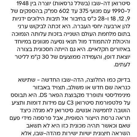
סיטרואן דה-שבו (בשלל גרסאות) יוצרה בין 1948
ל-1990 עם מנועי 375 עד 602 סמ"ק בהספקים של
9, 12, 18 ו-28 כ"ס בחיבור אל תיבות הילוכים ידניות
להן ארבעה יחסי העברה. היא זכתה לביקוש ערני
בתום מלחמת העולם השנייה בזכות עלותה הנמוכה
והיכולת להתמודד מול תנאי נסיעה מגוונים במיוחד
באיזורים חקלאיים. היא גם הייתה חסכונית בצורה
יוצאת דופן, והעמידה ממוצעים של 30 ק"מ לליטר
לעתים.
בדיוק כמו החלוצה, הדה-שבו החדשה - שתישא
כנראה שם חדש או משולב, תצויד באבזור
מינימליסטי ותופרד מקבוצת הפאר DS. היא תבוסס
על פלטפורמת סיטרואן C3 עם מידות דומות ותציע
הושבה לחמישה אנשים. סיטרואן לא מגלה כיצד
תראה גרסת הייצור הסופית, אבל פרסמה מידי פעם
שאם וכאשר תהיה מכונית כזו היא לא תשאב
השראה חיצונית ישיות ישירות מהדה-שבו, אלא