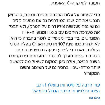
תעובד לפי קו ה-C האופנתי.
כדי לשמור על עלות הרכבה והפצה נמוכה, סיטרואן
תגבש את דה-שבו המודרנית גם עם מנועים קלים
וצנועי נפח (שלושה צילינדרים על הפרק), ולא תנצל
את מערכת היחסים עם ב.מ.וו ומנועי ה-THP
המוגדשים. בד בבד, מקפידים לומר בחברה כי היא
לא תדורג כמו פיג'ו 107 או סיטרואן C1 בפלח המיני
הזולות, וזאת כדי למנוע פגיעה תדמיתית במותג.
בכורה רשמית תערך לה כבר בתערוכת פרנקפורט
בשנה הבאה, אולם כאן המקום לשאול מה למעשה
יוותר מ'דה-שבו', בחסרונם של העיצוב והשם
המקורי?
עוד הרבה על סיטרואן בוואלה! רכב
הצטרפו לפורום הרכב הגדול בישראל
סיטרואן