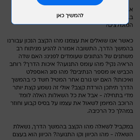
א. מהו הקצב המומלץ עבורנו בהמשך הדרך?
ב. מהו המיקום לרוחב הנתיב וקו התנועה
המומלצים?
כאשר אנו שואלים את עצמנו מהו הקצב הנכון עבורנו
בהמשך הדרך, התשובה אמורה להגיע מניתוח רב
משתנים של הנתונים שעומדים לפנינו: האם שדה
הראיה נקי? מהו עומס התנועה? איכות הדרך? רוחב
הכביש או מספר הנתיבים? מהו סוג האספלט
ואיכותו? האם יש גורם אחר המטיל חשד כי בהמשך
הדרך תיתכן הורדת קצב? אולי זה נשמע קצת יותר
מדי בתחילה - אבל את כל השאלות האלה לומד
הרוכב המיומן לשאול את עצמו על בסיס קבוע וחוזר
במהלך כל הרכיבה.
במקביל לשאלה מהו הקצב בהמשך הדרך, נשאלת
השאלה - מהו הכיוון וקו התנועה? הכיוון הוא בעצם