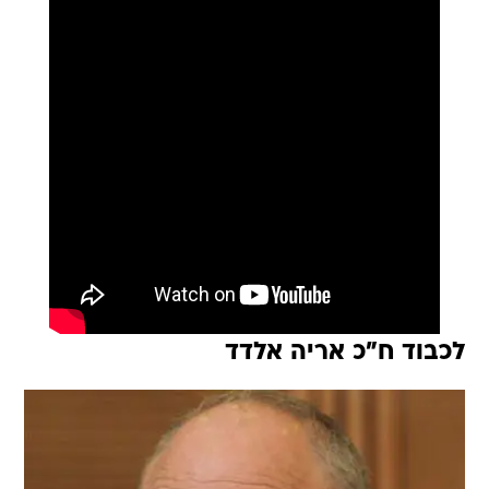
לכבוד ח"כ אריה אלדד