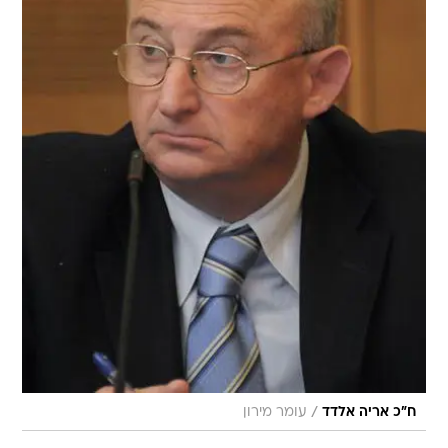
/
ח"כ אריה אלדד
עומר מירון