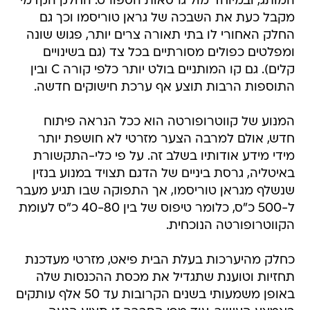
המותג, ובמיוחד מול גרסאות הספורט. החלק הקדמי
מקבל כעת את השבכה של גראן טוריסמו וכך גם
החלק האחורי לו בתי תאורה צרים יותר, פגוש שונה
ומפלטים כפולים מסורתיים בכל צד (גם בשינויים
קלים). גם קו המותניים בולט יותר כלפי קורה C ובין
התוספות הרבות תוצע אף ערכת חישוקים חדשה.
המנוע של קווטרופורטה הוא ככל הנראה פיתוח
חדש, אולם למרבה הצער מזרטי לא חושפת יותר
מידי מידע אודותיו בשלב זה. על פי כלי-התקשורת
באיטליה, גרסת ביניים של הדגם תצויד במנוע בנזין
שנשלף מגראן טוריסמו, אך התפוקה שבו תגיע מעבר
ל-500 כ"ס, כלומר טיפוס של בין 40-80 כ"ס לעומת
הקווטרופורטה הנוכחית.
כחלק מהיערכות בעלת הבית פיאט, מזרטי מעדכנת
תחזיות וטוענת שתגדיל את מכסת ההכנסות שלה
באופן משמעותי בשנים הקרובות עד 50 אלף עותקים