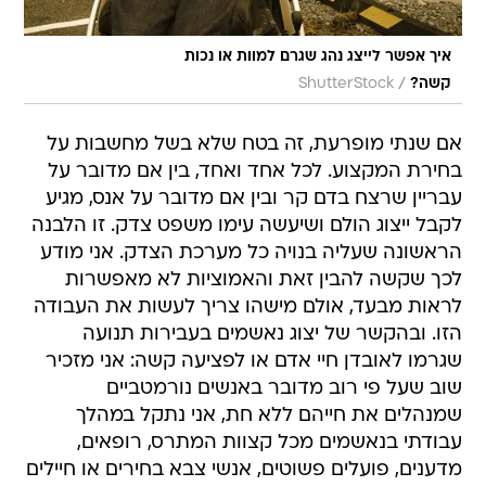
איך אפשר לייצג נהג שגרם למוות או נכות
/
קשה?
ShutterStock
אם שנתי מופרעת, זה בטח שלא בשל מחשבות על
בחירת המקצוע. לכל אחד ואחד, בין אם מדובר על
עבריין שרצח בדם קר ובין אם מדובר על אנס, מגיע
לקבל ייצוג הולם ושיעשה עימו משפט צדק. זו הלבנה
הראשונה שעליה בנויה כל מערכת הצדק. אני מודע
לכך שקשה להבין זאת והאמוציות לא מאפשרות
לראות מבעד, אולם מישהו צריך לעשות את העבודה
הזו. ובהקשר של יצוג נאשמים בעבירות תנועה
שגרמו לאובדן חיי אדם או לפציעה קשה: אני מזכיר
שוב שעל פי רוב מדובר באנשים נורמטביים
שמנהלים את חייהם ללא חת, אני נתקל במהלך
עבודתי בנאשמים מכל קצוות המתרס, רופאים,
מדענים, פועלים פשוטים, אנשי צבא בחירים או חיילים