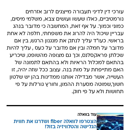
עורכי דין לדיני תעבורה מייצגים לרוב אזרחים
נורמטיביים, כאלו שעשו ועושים צבא, משלמי מיסים,
כמוני וכמוך. על אף זאת, המחשבה כי מדובר בנהג
עבריין שיכול היה להרוג את משפחתי, חלפה לא אחת
בראשי. כעו"ד עליך לנתק את מנגנון הרגש, בין אם
מדובר על חמלה ובין אם מדובר על כעס , עליך להיות
שכלתן פראקסלנס, וכך גם מצופה מהשופט, שיכריע
בהתאם למכלול הראיות ולא בהתאם לתמונה של
האם מתייפחת על מות בנה. עצוב ככל שזה יהיה, זו
העשייה, אשר מבדילה אותנו ממדינות בהן יש שלטון
חשוך,שמוטה מסערת ההמון, וחורץ גורלות על פי
תחושות ולא על פי חוק.
עוד בוואלה
הצטרפו לוואלה fiber ושדרגו את חווית
הגלישה והטלוויזיה בזול!