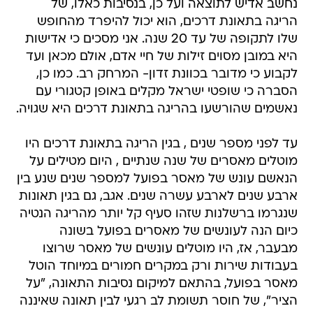
נחשב אדיש לתוצאה ועל כן, בנסיבות כאלו, של
הריגה בתאונת דרכים, הוא יכול להיפרד מהחופש
שלו לתקופה של עד 20 שנה. אני מסכים כי אדישות
היא במובן מסוים זילות של חיי אדם, אולם מכאן ועד
לקבוע כי מדובר בכוונת זדון- המרחק רב. כמו כן,
הסברה כי שופטי ישראל מקלים באופן קטגורי עם
נאשמים שהורשעו בהריגה בתאונת דרכים היא שגויה.
עד לפני מספר שנים , בגין הריגה בתאונת דרכים היו
מוטלים מאסרים של שנה שנתיים , היום מטילים על
הנאשם עונש של מאסר בפועל למספר שנים שנע בין
ארבע שנים לארבע עשרה שנים. אגב, גם בגין תאונות
שנגרמו ברשלנות שזהו סעיף קל יותר מהריגה הנטיה
כיום הנה לעונשים של מאסרים בפועל בשונה
מבעבר, אז, היו מוטלים עונשים של מאסר שרוצו
בעבודות שירות ורק במקרים חמורים במיוחד הוטל
מאסר בפועל, בהתאם למיקום נסיבות התאונה, "על
הציר", של חוסר תשומת לב רגעי לבין תאונה שאיננה