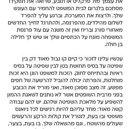
את עצמך מול פרקליט או תובע, שרואה את תפקידו
מסתכם בלגרום לבית המשפט להחמיר עם העונש
שלך. ולרצות את המערכת. וברגע עליך להפרד
לשלום מהילדים, מהפרנסה, ולהתרגל לחייך החדשים
מאחורי סורג ובריח ואין זה משנה עם עול פרנסת
המשפחה מונח על הכתפיים שלך או שיש לך חלילה
בן חולה.
עכשיו עלינו לזכור כי קיים קו גבול מאוד דק בין
שפיטה על בסיס תחושת בטן לבין שפיטה על בסיס
ראיות ובהתייחס לחוק. הזכות למשפט הוגן היא זכות
מוחלטת, והפרתה יכולה להוביל להרשעה של חפים
מפשע. זה מצב מסוכן מאוד, ואני מוריד את הכובע
בפני מרבית השופטים אשר לא נותנים לשאגת ההמון
להשפיע על מלאכת השפיטה שלהם. יש להם עבודה
קשה מאוד: מחד עליהם להיות רגישים לכל ניואנס
משפטי ובו בעת, לנטרל את קולות הרקע והרעשים
שעולים מהשטח , וגם מהשאלה שלך. בו בעת, בצער,