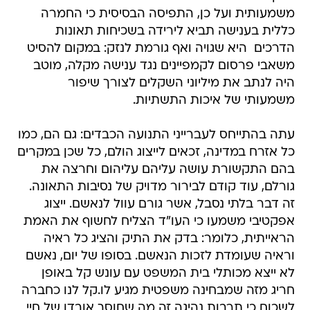
משמעותית ועל כן, התפיסה הבסיסית כי החמרה
כללית בענישה תביא לירידה בשכיחות תאונות
הדרכים  היא שגויה ואף גורמת לנזק: במקום להסיט
משאבי פרסום לקמפיינים נגד ענישה מקלה, מוטב
היה לנתב את מיליוני השקלים לצורך שיפור
משמעותי של איכות התשתיות.
עתה בהתייחס לעברייני התנועה הכבדים: גם הם, כמו
כל אזרח במדינה, זכאים לייצוג הולם, כל שכן במקרים
בהם התקשורת עושה עליהם עליהום וחרצה את
גורלם, עוד קודם לבירור מדויק של נסיבות התאונה.
זה דבר בלתי נסבל, אשר גורם עוול לנאשם. ייצוג
אפקטיבי משמעו כי העו"ד הצליח לחשוף את האמת
הראייתית, כלומר: בדק את התיק והציג כל ראיה
וראיה שעומדת לזכות הנאשם. בסופו של יום, נאשם
לא ייצא מכותלי בית המשפט עם עונש קל באופן
חריג מזה שמבחינה משפטית מגיע לו.קל לנו כחברה
לשכוח כי תרבות נהיגה זה מה שחוסך אובדן של חיי