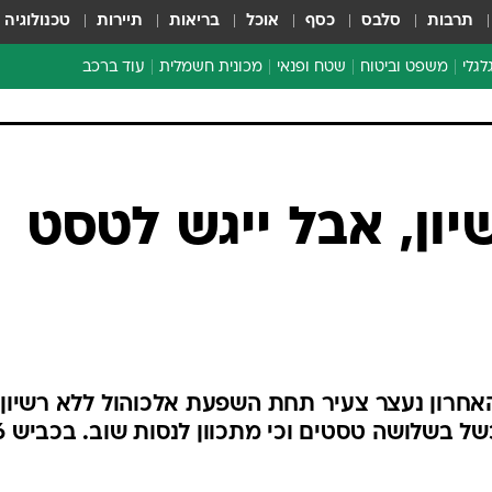
תרבות
סלבס
כסף
אוכל
בריאות
תיירות
טכנולוגיה
לגלי
משפט וביטוח
שטח ופנאי
מכונית חשמלית
עוד ברכב
ת דו-גלגלי
ביטוח רכב
י דו-גלגלי
אביזרים לרכב
ים ארוכי טווח דו-גלגלי
מכוניות חדשות
ק
מבצעים חמים
י
יון, אבל ייגש לטסט
מבחנים ארוכי טווח
מבשלים מהשטח
אופניים
משומשות
אספנות
אחרון נעצר צעיר תחת השפעת אלכוהול ללא רשיון
ספורט מוטורי
צרכנות
טכנולוגיה