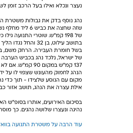
נעצר ונכלא ואילו בעל הרכב זומן לשי
נהג נוסף בדק את גבולות משטרת ה
שזה שחצה את כביש 6 ל
של 198 קמ"ש. שוטרי התנועה גילו 
בתושב עילוט, בן 32 והחל נג
בשל חומרת העבירה. הרחק משם, ב
של ישראל, נלכד נהג בכביש הערבה 
137 קמ"ש במקום 90 קמ"ש.
הנהג לחמוק מהעונש שצפוי לו על יד
מקום עם הנוסע שלצידו - תוך כדי נ
אילת עצרה את הנהג, תושב אזור כבן 19, השביתה את רכבו והוא נכל
נהיגה ונעצרו שלושה נהגים. כך מוסר 
עוד הרבה על משטרת התנועה בוואל