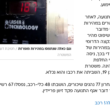
מוע.
תנועה, לאחר
יד מחלף נשרים במהירות
כי מדובר
דו הליך שיפוט מהיר
קצה הדרומי
במהירות של
/
וגם כאלה שנתפסו במהירות מופרזת
חטיבת דוב
 אם לא די בכך, ניסה
המשטרה
י החלפת
היגה. משטרת
א.
בסיכום האירועים, אותרו בסופ"ש האחרון 77 נהגים שי
דובר אגף התנועה פקד זיוון פריידין.
ה! רכב