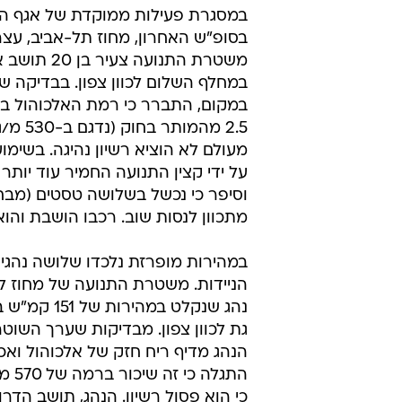
במסגרת פעילות ממוקדת של אגף ה
בסופ"ש האחרון, מחוז תל-אביב, עצר
משטרת התנועה צעיר ב
במחלף השלום לכוון צפון. בבדיקה ש
במקום, התברר כי רמת האלכוהול בד
2.5 מהמותר
מעולם לא הוציא רשיון נהיגה. בשימו
על ידי קצין התנועה החמיר עוד יותר
וסיפר כי נכשל בשלושה טסטים (מבחני
מתכוון לנסות שוב. רכבו הושבת והוא
במהירות מופרזת נלכדו שלושה נהגי
הניידות. משטרת התנועה של מחוז ל
נהג שנקלט במהירו
גת לכוון צפון. מבדיקות שערך השוטר 
הנהג מדיף ריח חזק של אלכוהול ואכ
התגלה 