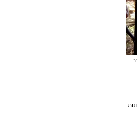
ר
כורים, הושבתו 48 כלי-רכב, נפסלו 67 רשיונות