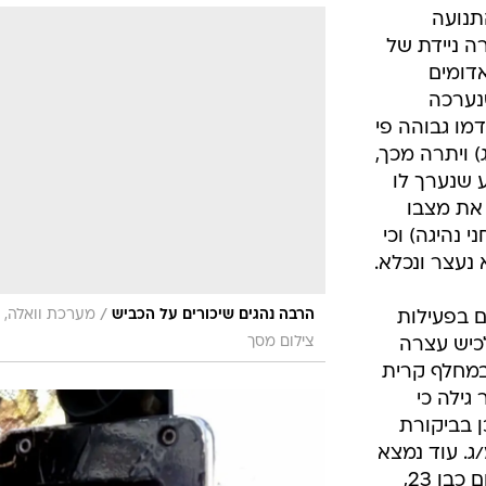
בטיחות
תנועה
סדנאות ושיפורים
ה ניידת של
ן 20 תושב אדומים
דעות
נערכה
כל הכתבות
מו גבוהה פי
ארכיון מדורים
ס
 בחוק (נדגם ב-530 מ/ג) ויתרה מכך,
כתבו לנו
פ
ע שנערך לו
אביזרים לרכב
ה
 את מצבו
 נהיגה) וכי
ט
 נעצר ונכלא.
/
הרבה נהגים שיכורים על הכביש
מערכת וואלה,
ם בפעילות
צילום מסך
כיש עצרה
ת של 151 קמ"ש במחלף קרית
גילה כי
ן בביקורת
כי זה שיכור ברמה של 570 מ/ג. עוד נמצא
כי הוא פסול רשיון. הנהג, תושב הדרום כבן 23,