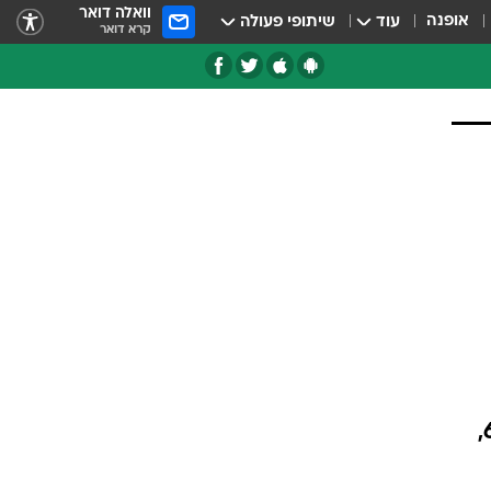
וואלה דואר
אופנה
עוד
שיתופי פעולה
קרא דואר
טגוריות
צרנים
נהיגה. לקצין התנועה סיפר כי נכשל בשלושה טסטים וכי מתכוון לנסות שוב. בכביש 6,