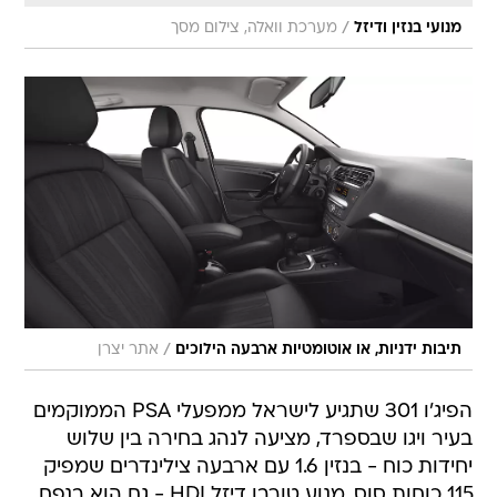
/
מנועי בנזין ודיזל
מערכת וואלה, צילום מסך
/
תיבות ידניות, או אוטומטיות ארבעה הילוכים
אתר יצרן
הפיג'ו 301 שתגיע לישראל ממפעלי PSA הממוקמים
בעיר ויגו שבספרד, מציעה לנהג בחירה בין שלוש
יחידות כוח - בנזין 1.6 עם ארבעה צילינדרים שמפיק
115 כוחות סוס, מנוע טורבו דיזל HDI - גם הוא בנפח