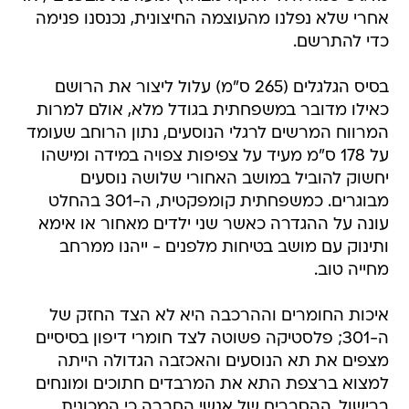
אחרי שלא נפלנו מהעוצמה החיצונית, נכנסנו פנימה
כדי להתרשם.
בסיס הגלגלים (265 ס"מ) עלול ליצור את הרושם
כאילו מדובר במשפחתית בגודל מלא, אולם למרות
המרווח המרשים לרגלי הנוסעים, נתון הרוחב שעומד
על 178 ס"מ מעיד על צפיפות צפויה במידה ומישהו
יחשוק להוביל במושב האחורי שלושה נוסעים
מבוגרים. כמשפחתית קומפקטית, ה-301 בהחלט
עונה על ההגדרה כאשר שני ילדים מאחור או אימא
ותינוק עם מושב בטיחות מלפנים - ייהנו ממרחב
מחייה טוב.
איכות החומרים וההרכבה היא לא הצד החזק של
ה-301; פלסטיקה פשוטה לצד חומרי דיפון בסיסיים
מצפים את תא הנוסעים והאכזבה הגדולה הייתה
למצוא ברצפת התא את המרבדים חתוכים ומונחים
ברישול. ההסברים של אנשי החברה כי המכונית