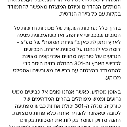
והמחורץ שסללו אנשיו של ארדואן, אבל לעומת זאת
המתלים הנהדרים וכיולם המוצלח מאפשר להתמודד
בקלות עם כל גזירה הנדסית.
בדרך כלל נערכות השקות של מכוניות חדשות על
הטובים שבכבישי אירופה, ואז כשהמכונית מגיעה
לארץ ונתקלת כאן ב"יצירות המופת" של מע"צ -
דומה כאילו נהגנו על מכונית אחרת. הכבישים
הגרועים של טורקיה מהווים אינדיקציה מצוינת
לכבישי הארץ וה-301 בהחלט בנויה היטב כדי
להתמודד בהצלחה עם כבישים משובשים ואספלט
מבוקע.
באופן מפתיע, כאשר אנחנו פונים אל כבישים ממש
גרועים וממש מפותלים בהרים המדהימים של
טורקיה, מגלה ה-301 יכולת אחיזת כביש מפתיעה
לטובה שאפשר להגדיר אותה כלא פחות ממצוינת.
ההגה מדויק ושומר בקלות את המכונית בקווים