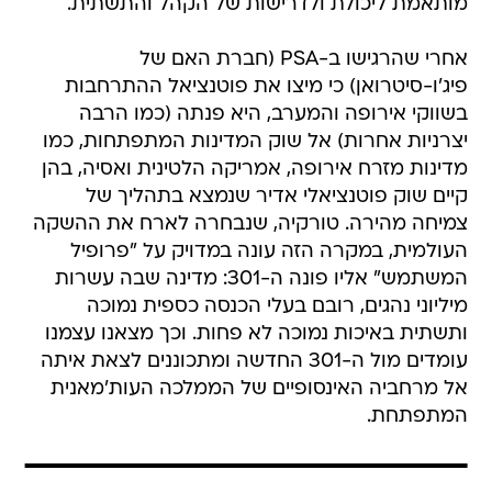
מותאמת ליכולת ולדרישות של הקהל והתשתית.
אחרי שהרגישו ב-PSA (חברת האם של
פיג'ו-סיטרואן) כי מיצו את פוטנציאל ההתרחבות
בשווקי אירופה והמערב, היא פנתה (כמו הרבה
יצרניות אחרות) אל שוק המדינות המתפתחות, כמו
מדינות מזרח אירופה, אמריקה הלטינית ואסיה, בהן
קיים שוק פוטנציאלי אדיר שנמצא בתהליך של
צמיחה מהירה. טורקיה, שנבחרה לארח את ההשקה
העולמית, במקרה הזה עונה במדויק על "פרופיל
המשתמש" אליו פונה ה-301: מדינה שבה עשרות
מיליוני נהגים, רובם בעלי הכנסה כספית נמוכה
ותשתית באיכות נמוכה לא פחות. וכך מצאנו עצמנו
עומדים מול ה-301 החדשה ומתכוננים לצאת איתה
אל מרחביה האינסופיים של הממלכה העות'מאנית
המתפתחת.