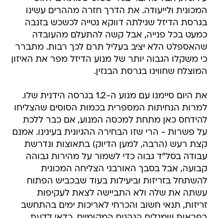
המכונית ולייעודה. את הדרך חזרה מההרים עשינו
בגרסת הדיזל שגילתה דווקא נטייה לכשכש בזנבה
כמעט בכל פנייה, אבל קשה להתעלם מהעובדה
שהאספלט הלא יציב בעליל תרם לכך רבות. מתברר
כי משקלו הגבוה יותר של מנוע הדיזל מפר את האיזון
המוצלח שחווינו בגרסת הבנזין.
את היום סיימנו עם מנוע ה-1.2 בגרסה הידנית שלו.
למרות הנחיתות המספרית בכמות הסוסים שהצליחו
להידחס כאן מתחת למכסה המנוע, אם כבר ללכת
על פשרות - הרי שזו הבחירה ההגיונית בעינינו. אמנם
קצת רעש (הרבה, למען הדיוק) בתאוצות ונדרשת
עבודה בסל"ד גבוה כדי לשמור על מהירות גבוהה
קבועה, אבל בסבך האורבני הצליחה המכונית
להשתחל בזריזות וביעילות בעוד שבכביש הפתוח
עשתה את שלה ולא התביישה לצאת לעקיפות
זריזות, תנאי חשוב והכרחי לאריכות ימים בהתחשב
בפראות שמגלים הנהגים המקומיים. כדאי לדעת