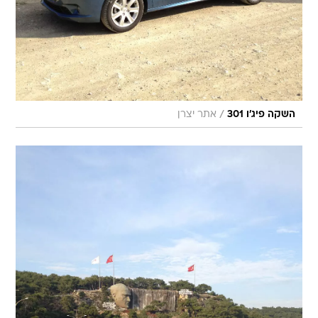
/
השקה פיג'ו 301
אתר יצרן