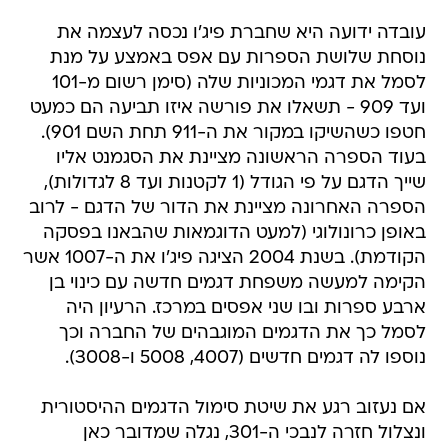
עובדה ידועה היא שחברת פיג'ו נכסה לעצמה את
נוסחת שלושת הספרות עם אפס באמצע על מנת
לסמל את דגמי המכוניות שלה (סימן רשום מ-101
ועד 909 - תשאלו את פורשה איזו תביעה הם כמעט
חטפו כשהשיקו במקור את ה-911 תחת השם 901).
בעוד הספרה הראשונה מציינת את הסגמנט אליו
שייך הדגם על פי הגודל (1 לקטנות ועד 8 לגדולות),
הספרה האחרונה מציינת את הדור של הדגם - לרוב
באופן כרונולוגי (למעט הדוגמאות שהבאנו בפסקה
הקודמת). בשנת 2004 הציגה פיג'ו את ה-1007 אשר
הקימה למעשה משפחת דגמים חדשה עם כינוי בן
ארבע ספרות ובו שני אפסים במרכז. הרעיון היה
לסמל כך את הדגמים המוגבהים של החברה וכך
נוספו לה דגמים חדשים (4007, 5008 ו-3008).
אם נעזוב רגע את שיטת סימול הדגמים ההיסטורית
ונצלול חזרה לנבכי ה-301, נגלה שמדובר כאן