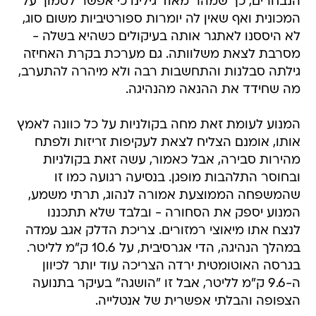
הנבחרים, כך שמהר מאוד גילינו כי אפשר לסמוך על
המכונית ואף שאין לה יומרות ספורטיביות משום סוג,
לא היססנו לאתגר אותה בעיקולים כשהיא בשלה -
מסרבת לצאת משלוותה. גם מערכת בקרת האחיזה
גילתה סבלנות והתחשבות רבה ולא מיהרה להתערב,
מה שחידד את ההנאה מהנהיגה.
המנוע לעומת זאת מחה בקולניות על כל כוונה לאמץ
אותו, אומנם הצליח לצאת לעקיפות זריזות ולפתח
מהירות סבירה, אבל כאמור, עשה זאת בקולניות
ובחוסר התלהבות מופגן. בנסיעה רגועה כמו זו
שהמשפחה הממוצעת אמורה לנהוג, תרתי משמע,
המנוע יספק את הסחורה - ובלבד שלא תתכננו
לנצח אתו מיאוצי רמזורים. צריכת הדלק אגב עמדה
במהלך הנהיגה, הדי אגרסיבית, על 10.6 ק"מ לליטר.
בגרסה האוטומטית ירדה הצריכה עוד יותר לכיוון
ה-9.6 ק"מ לליטר, אבל זו "הושגה" בעיקר בתנועה
הצפופה והבלתי אפשרית של אנטלייה.