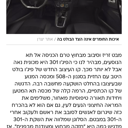
/
איכות החומרים אינה הצד הבולט בה
אתר יצרן
מבט זריז וסיבוב מבחוץ טרם הכניסה אל תא
הנוסעים, מבהיר לנו כי הפיג'ו 301 היא מכונית נאה
אבל לא יותר מכך. קו העיצוב החדש של פיג'ו בולט
היטב עם החזית בסגנון ה-508 ומכסה המנוע
שבעיצובו בהחלט הושקעה מחשבה רבה. הדגשה
של קו הכתפיים, הרמה קלה של מכסה תא המטען
ויחידות תאורה טיפוסיות מאחור, משלימים את
המראה החיצוני הנעים לעין, גם אם הוא לא בהכרח
כזה שיגרום לאנשים לסובב את ראשם ולעקוב אחרי
ה-301 במבטם. הסלוגן שמלווה את השקת ה-301
מדגיש כמה היא "חזקה מבחוץ ומעודנת מבפנים", אז