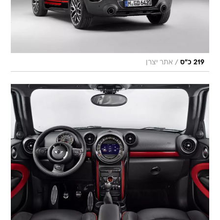
/
219 כ"ס
אתר יצרן
/
מיני פייסמאן ג'ון קופר וורקס
אתר יצרן