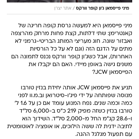
מיני פייסמאן היא למעשה גרסת קופה חריגה של
קאנטרימן: שתי דלתות, קצת פחות מרחק מהרצפה
ואבזור שונה. חוג מעריצי המותג הבריטי-גרמני לא
מתים על הדגם הזה (וגם לא על כל הורסיות
האחרות), אבל כשג'ון קופר וורקס נכנס לתמונה הם
משנים גישה באופן מיידי. האם הם יקבלו את
הפייסמאן JCW?
תניע את פייסמאן JCW אותה יחידת בנזין טורבו
מנוסה שפותחה על ידי פיג'ו-סיטרואן וב.מ.וו לפני
כמה וכמה שנים. נפח המנוע עומד אם כן על 1.6 ל'
טורבו בנזין כשזה מפיק 219 כ"ס ב-6,000 סל"ד
ו-28.6 קג"מ החל מ-2,000 סל"ד. השידוך הוא
לתיבה ידנית לה ששה הילוכים, או אופציה לאוטומטית
עם תפעול מגלגל ההגה.
הביצועים של פייסמאן ג'ון קופר וורקס בהחלט