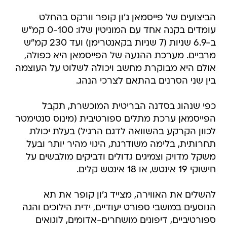
עומדים בקנה אחד עם המוניטין שלו: 0-100 קמ"ש
ב-6.9 שניות (7 שניות בקאנטרימן) ועד 230 קמ"ש
מרביים. מערכת ההנעה של הפייסמאן היא כפולה,
אולם היא מבוקרת מחשב ויכולה לשלוט על העוצמה
בין שני הסרנים בהתאם לצרכי הנהג.
כפי שנהוג בסדנה הבריטית המוכשרת, תקבל
הפייסמאן ערכת מתלים ספורטיבית (מינוס סנטימטר
לכוון הקרקע בהשוואה לדגם הרגיל) בעלת יכולת
תחרותית, בלימה משודרגת, היגוי מהיר יותר ובעל
משקל מדויק וצמיגים גדולים ודביקים מולבשים על
חישוקי 19 אינטש, או 18 אינטש קלים.
להשלים את האווירה, מצייד ג'ון קופר את תא
הנוסעים במושבי ספורט יעודיים, ידית הילוכים והגה
ספורטיביים, דיפונים מושחרים-אדומים, לוגואים
בכיתובי JCW, ומערכות בידור קצת יותר יוקרתיות
בשם המיתוג הנפרד.