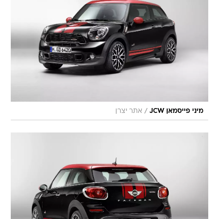
/
מיני פייסמאן JCW
אתר יצרן