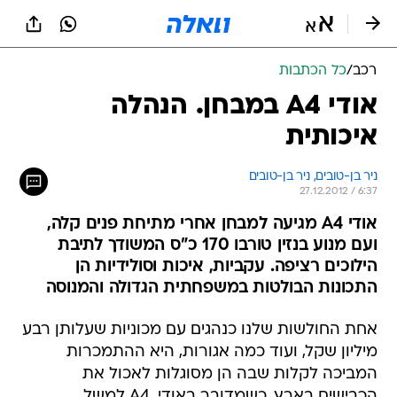
רכב
/
כל הכתבות
אודי A4 במבחן. הנהלה
איכותית
ניר בן-טובים, 
ניר בן-טובים 
27.12.2012 / 6:37
אודי A4 מגיעה למבחן אחרי מתיחת פנים קלה,
ועם מנוע בנזין טורבו 170 כ"ס המשודך לתיבת
הילוכים רציפה. עקביות, איכות וסולידיות הן
התכונות הבולטות במשפחתית הגדולה והמנוסה
אחת החולשות שלנו כנהגים עם מכוניות שעלותן רבע
מיליון שקל, ועוד כמה אגורות, היא ההתמכרות
המביכה לקלות שבה הן מסוגלות לאכול את
הכבישים בארץ. כשמדובר באודי, A4 למשל,