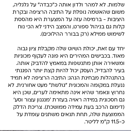
שלמות. לא למהר ולדון אותה כ"כבדה" על גלגליה,
משום שהאשמה נופלת על התיבה הרציפה ובקרת
היציבות - ברמיסה עזה על המצערת היא מהססת
קלות גם בניהול ספורט, והמצב הידני לא הכי נוח
לשימוש ממילא (רק בבורר ההילוכים).
יחד עם זאת, יכולת השיוט שלה מקבלת ציון גבוה
מאוד. בכבישים המהירים היא פונה לעקוף מכוניות
ומשאירה אותן מתנשפות במאמץ להדביק אותה.
בעיר להבדיל, העסק יכול להיות קצת יותר הפגנתי
בהתנהלות מבחינת הנהג: התיבה הרציפה לא תמיד
ננעלת במקומה והמכונית "גולשת" מעט אחורנית. לא
נחרוץ ונאמר שהיא אינה מתאימה לערים, שכן היא
גם חסכונית במידה ראויה בעזרת 'מנגנון עצור וסע'
(דימום הרכב בעת עמידה ממושכת). צריכת הדלק
הממוצעת שלה, תחת תנאים משתנים עומדת על
כ-11.5 ק"מ לליטר.