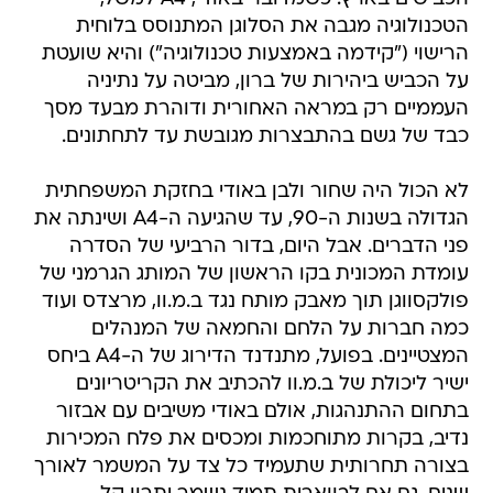
הטכנולוגיה מגבה את הסלוגן המתנוסס בלוחית
הרישוי ("קידמה באמצעות טכנולוגיה") והיא שועטת
על הכביש ביהירות של ברון, מביטה על נתיניה
העממיים רק במראה האחורית ודוהרת מבעד מסך
כבד של גשם בהתבצרות מגובשת עד לתחתונים.
לא הכול היה שחור ולבן באודי בחזקת המשפחתית
הגדולה בשנות ה-90, עד שהגיעה ה-A4 ושינתה את
פני הדברים. אבל היום, בדור הרביעי של הסדרה
עומדת המכונית בקו הראשון של המותג הגרמני של
פולקסווגן תוך מאבק מותח נגד ב.מ.וו, מרצדס ועוד
כמה חברות על הלחם והחמאה של המנהלים
המצטיינים. בפועל, מתנדנד הדירוג של ה-A4 ביחס
ישיר ליכולת של ב.מ.וו להכתיב את הקריטריונים
בתחום ההתנהגות, אולם באודי משיבים עם אבזור
נדיב, בקרות מתוחכמות ומכסים את פלח המכירות
בצורה תחרותית שתעמיד כל צד על המשמר לאורך