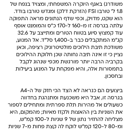
משודרג) באגף היוקרה המשפחתי, ומצויד בנפח של
1.8 ל' טורבו FSI (הזרקת דלק) ומגדש טורבו בודד.
הוא שקט, מדויק, וכפי שדף הנתונים מראה התפוקה
עלתה בגרסה זו מ-160 ל-170 כ"ס והמומנט אוסף
עוד קמצוץ סיוע בטווח הטורים ומתייצב על 32.6
קג"מ המתקבלים כבר ב-1,400 סל"ד. אל המנוע,
משודכת תיבת הילוכים מולטיטרוניק רציפה, וכאן
נציין כי זו אינה תיבה נחותה שכן חלוקת ההילוכים
בקרביה הרבה יותר מורגשת מכפי שנהוג לקבל
בתמסורות אלה, והיא מפקחת על המנוע ביעילות
ובחסכון.
ביצועים הם כנראה לא הצד הכי חזק של ה-A4
בגרסה זו, אבל היא משכנעת ומתנהגת בחדווה
כשעולים אל מהירות תלת ספרתית ומתחילים לספור
את השניות בין ההאצות ולקזז מאיות; מהמקום, היא
מצליחה להחזיר נתון של 9 שניות ל-100 קמ"ש,
ומ-80 ל-120 קמ"ש לוקח לה קצת פחות מ-7 שניות