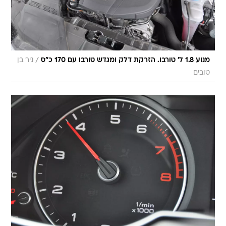
/
מנוע 1.8 ל' טורבו. הזרקת דלק ומגדש טורבו עם 170 כ"ס
ניר בן
טובים