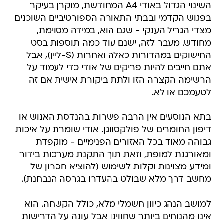
השינוי הגדול באודי A4 המחודשת, מוקרן בעיקר
בפגוש הקדמי ובבתי התאורה הספורטיביים השוכנים
מצדי הגריל הענקי - שגם הוא, במידה מסוימת,
מחודש. מעבר לזה, ישנם עוד כמה תוספות בסט
החישוקים במהדורות כאלה ואחרות (S-ליין), אבל
אתם חייבים להיות פריקים של אודי כדי לעמוד על
הרשימה הקצרה הזו ולתת ביקורת אישית אם זה
לטעמכם או לא.
בתא הנוסעים אין הרבה פשרות בהנדסת האנוש או
דיפון החומרים של פולקסווגן. אודי שומרת על איכות
גבוהה מאוד בכל האזורים הפנימיים - מוקפדת
ומאורגנת למופת, וזאת תוך התקנת מערכות בידור
ומידע מצוינות וקלות לשימוש (להוציא חסרון של
מחשב דרך מלא שבולט בהעדרו בגרסה הנבחנת).
למושב הנהג כיוון חשמלי מלא, כולל הקשחה. הוא
אינו מהנוחים ביותר שחווינו אבל עונה על הדרישות