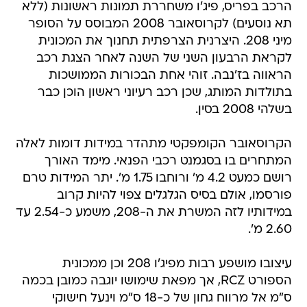
הרכב בפריס, פיג'ו משחררת תמונות ראשונות (ללא
תא נוסעים) לקרוסאובר 2008 המבוסס על הסופר
מיני 208. היצרנית הצרפתית תחנוך את המכונית
לקראת הרבעון השני של השנה לאחר הצגת רכב
הראווה בז'נבה. זוהי אחת הבכורות הממושכות
בתולדות המותג, שכן רכב רעיוני ראשון הוכן כבר
בשלהי 2008 בסין.
הקרוסאובר הקומפקטי מתהדר במידות דומות לאלה
המתחרים בו בסגמנט רכבי הפנאי. מימד האורך
רושם כמעט 4.2 מ' ורוחבו 1.75 מ'. יתר המידות טרם
פורסמו, אולם בסיס הגלגלים צפוי להיות קרוב
במידותיו לזה המשרת את ה-208, משמע כ-2.54 עד
2.60 מ'.
עיצובו מושפע רבות מפיג'ו 208 וכן ממכונית
הספורט RCZ, אך מפאת שימושו יוגבה כמובן בכמה
ס"מ אל מרווח גחון של כ-18 ס"מ וינעל חישוקי