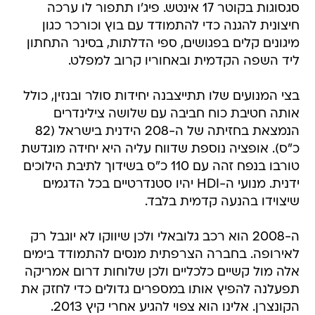
סגסוגות בקוטר 17 אינטש. פיג'ו תתפור לו ערכה
חיצונית להגנה כדי להתמודד עם בוץ וכורכר כגון
מיגונים קלים בפגושים, ספי הדלתות, בסינר התחתון
ליד השפה הקדמית ובאחוריו קרוב למפלט.
בצי המנועים שלו תתייצבנה יחידות סולר ובנזין, כולל
אותה חטיבת כוח חביבה עם שלושה צילינדרים
הנמצאת בחזיתה של ה-208 הידנית בישראל (82
כ"ס). אופציה נוספת שדווח עליה היא יחידה מוגדשת
טורבו בנפח זהה עם 110 כ"ס בשידוך לתיבת הילוכים
ידנית. מנועי ה-HDI יהיו סטנדרטיים בכל הדגמים
שיצוידו בהנעה קדמית בלבד.
ה-2008 הוא רכב גלובאלי ולכן שיווקו לא יוגבל רק
לאירופה. בחברה הצרפתית מנסים להתמודד בימים
אלה מול קשיים כלכליים ולכן שלוחות דרום אמריקה
תפעלנה להפיץ אותו במספרים גדולים כדי לחזק את
הקונצרן. אלינו הוא צפוי להגיע אחרי קיץ 2013.