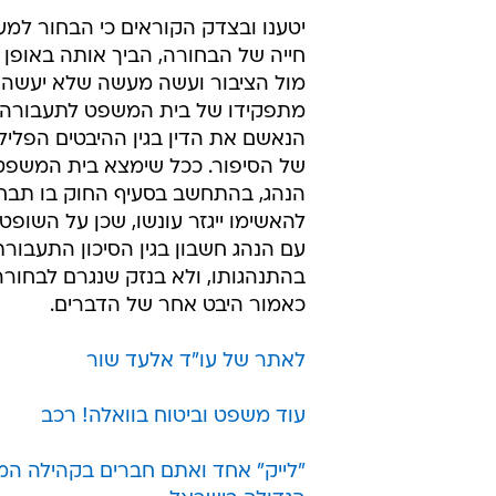
נהיגה רשלנית או נהיגה בקלות ראש ה
אישום חמור יותר המבטא יסוד נפשי 
שמאפשר למשטרה לעתור לעונשים כ
זאת בניגוד למרבית עבירות התעבורה
של נהיגה במהירות מופרזת, אשר אינ
לנהג מודעות לביצוע העבירה. לכן על 
העונשים המוטלים הנם קלים יחסית ל
הדורשות מודעות של הנהג לביצוען.
יטענו ובצדק הקוראים כי הבחור למ
חייה של הבחורה, הביך אותה באופן 
מול הציבור ועשה מעשה שלא יעשה, א
מתפקידו של בית המשפט לתעבורה 
הנאשם את הדין בגין ההיבטים הפליל
של הסיפור. ככל שימצא בית המשפט
הנהג, בהתחשב בסעיף החוק בו תב
להאשימו ייגזר עונשו, שכן על השופט 
עם הנהג חשבון בגין הסיכון התעבורת