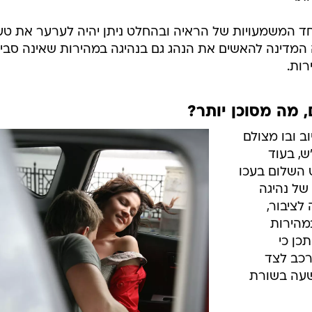
יב דיגיטאלי
תו. מבחינה
 הראיה",
הרשעה, על
העבירה ולא
שטרת ישראל
המשטרה חייבת להוכיח מהימנות מד
וד לזמן
/
המהירות
ShutterStock
את תקינות
ת.
ד המשמעויות של הראיה ובהחלט ניתן יהיה לערער את טע
 המדינה להאשים את הנהג גם בנהיגה במהירות שאינה סבי
ות.
ב ובו מצולם
ג במהירות 260 קמ"ש, בעוד