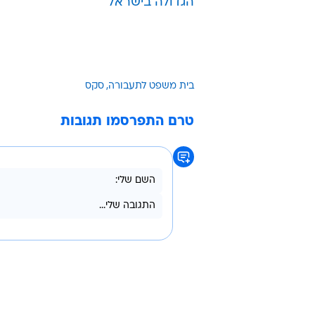
בהתנהגותו, ולא בנזק שנגרם לבחורה
כאמור היבט אחר של הדברים.
לאתר של עו"ד אלעד שור
עוד משפט וביטוח בוואלה! רכב
"לייק" אחד ואתם חברים בקהילה המ
הגדולה בישראל
בית משפט לתעבורה
סקס
טרם התפרסמו תגובות