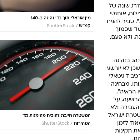
ומחיותי ללבן
נוקבות
תו ברבים.
שנמצאות
טת ומד
. נדמה כי
מד המהירות
יני הראיות,
דרג שונה של
ום, אותנטי
מין אוראלי תוך כדי נהיגה ב-140
. סביר להניח
/
קמ"ש
ShutterStock
עד שסמוך
ה, ולא פעם,
נהג בנהיגה
שכן לא יורשע