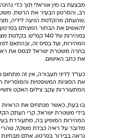
מופרזת?
עו"ד אלעד שור, מאמר אורח
23.2.2013 / 6:00
נהיגה במהירות מופרזת לאחר ה
לאחרונה פורסם כי בחור צעיר, צילם
מבצעת בו מין אוראלי תוך כדי נהיגה.
רב, והסרטון הבעיר את הרשת. משט
,שהעתק מהקלטת הגיעה לידיה, מצאה
להאשים את הבחור המצולם בסרטון, 
במהירות של 140 קמ"ש. בקלט
המהירות, ועל בסיס זה, ובהתאם לפר
בחרה משטרת ישראל לבסס את ראיות
את כתב האישום.