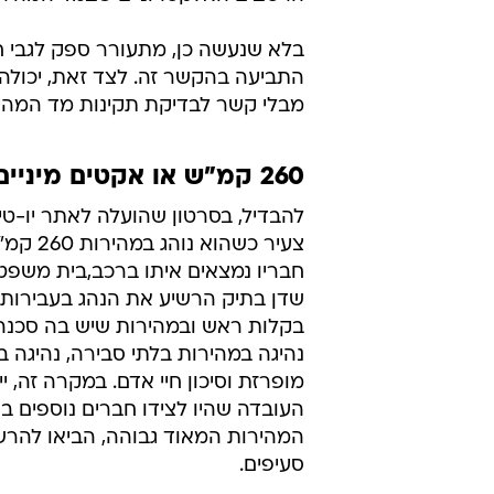
נהג על בסיס נתון שמוצג באמצעות רכ
כגון מד מהירות, בלא שתיבחן מהימנו
משפטית ידוע כי "המוציא מחברו עליו
קרי אם המשטרה מעוניינת להביא ל
כתפיה רובץ הנטל להוכיח את ביצוע 
ההיפך. משמעות הדבר היא כי על מ
היה לתפוס את הרכב במועד סמוך מא
ביצוע העבירה ולבחון באופן מעמיק 
הרכיבים האלקטרוניים שבמד המהירו
בלא שנעשה כן, מתעורר ספק לגבי ח
התביעה בהקשר זה. לצד זאת, יכולה
מבלי קשר לבדיקת תקינות מד המהיר
260 קמ"ש או אקטים מיניים, מה מסוכן יותר?
להבדיל, בסרטון שהועלה לאתר יו-טיו
צעיר כשהוא נוה