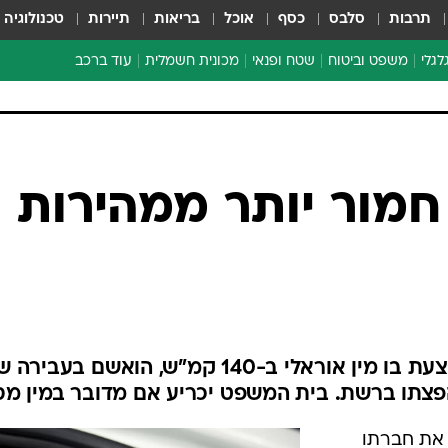
תרבות
סלבס
כסף
אוכל
בריאות
תיירות
טכנולוגיה
לגלי
משפט וביטוח
שטח ופנאי
מכונית חשמלית
עוד ברכב
ת דו-גלגלי
ביטוח רכב
י דו-גלגלי
אביזרים לרכב
ים ארוכי טווח דו-גלגלי
מכוניות חדשות
ק
מבצעים חמים
י
מבחנים ארוכי טווח
מבשלים מהשטח
אופניים
משומשות
אספנות
ספורט מוטורי
צרכנות
חמור יותר ממהירות
טכנולוגיה