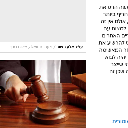
ינו סעיף
את המעשה רואים בבירור, ולכן ניתן להאשים בנהי
מסוים
/
בקלות ראש
ShutterStock
בדי משקל,
 כולל עבירה
ן מייחסות
פי, רוב
עבירות
עשה הרס את
חריף ביותר
ולם אין זה
למצות עם
יים האחרים
 להרשיע את
/
עו"ד אלעד שור
מערכת וואלה, צילום מסך
חר המאשימה
יהיה לבוא
י שייצר