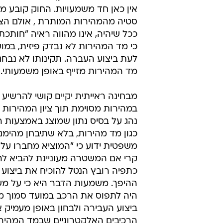
כעו"ד לדיני תעבורה, אין זה מתחום מ
את הסוגיות המשפטיות והמוסריות ה
המתעוררות עקב צילום האקט וחשיפ
בו בעת, כאשר מנתחים את הראיות 
בידי משטרת ישראל, קרי העתק הקל
המהירות המופיע בה, מתעוררת בעיה
מדובר על ראיה כבדת משקל, שהרי 
נראה בבירור בסרטון, אולם מבחינת ד
אין כאן חד משמעויות. החוק קובע מ
סטיה מהמהירות המותרת , אולם הציל
ככל שיהיה, אינו מהווה ראיה "חותכת"
כי מד המהירות לא נבדק פיזית, במו
לעת ביצוע העברה. תקינותו לא נבחנ
מד המהירות מזייף באופן משמעותי.
מבחינה ראייתית יקיים קושי להרשיע 
במהירות מסוימת תוך ציון המהירות 