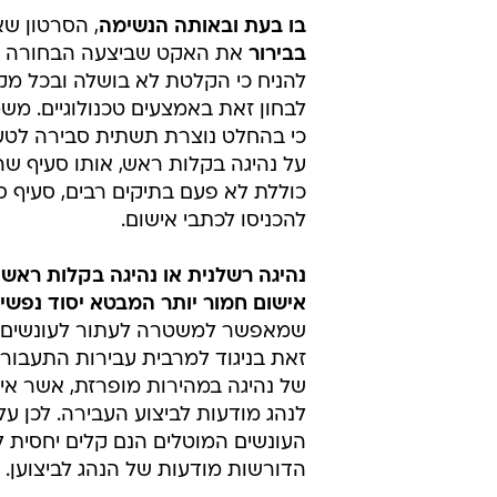
חבריו נמצאים איתו ברכב,בית משפט
שדן בתיק הרשיע את הנהג בעבירות 
בקלות ראש ובמהירות שיש בה סכנה 
נהיגה במהירות בלתי סבירה, נהיגה ב
מופרזת וסיכון חיי אדם. במקרה זה, יי
העובדה שהיו לצידו חברים נוספים ב
המהירות המאוד גבוהה, הביאו להר
סעיפים.
בו בעת ובאותה הנשימה
, הסרטון ש
בבירור
את האקט שביצעה הבחורה בב
להניח כי הקלטת לא בושלה ובכל מקר
לבחון זאת באמצעים טכנולוגיים. מ
כי בהחלט נוצרת תשתית סבירה לטעו
על נהיגה בקלות ראש, אותו סעיף 
כוללת לא פעם בתיקים רבים, סעיף 
להכניסו לכתבי אישום.