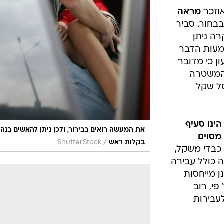
 השלום בעכו
של נהיגה
לציבור,
מהירות
תכן כי
רכב לצד
שעה בשורת
אוזכר
מראה
חור. סביר
ה ניתן
שמעות הדבר
ן כי מדובר
שהמשטרה
סל שקל