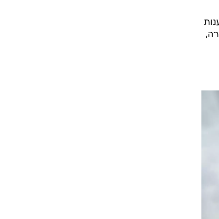
נות
רה,