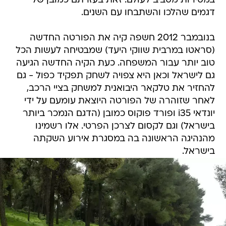
במסירות מסביב לעולם. זאת בעזרתם כמובן של
דגמים שהלכו והשתבחו עם השנים.
בנובמבר 2012 חשפה קיה את הפורטה החדשה
(סראטו במרבית שווקי היעד) שמבטיחה לעשות הכל
טוב יותר עבור המשפחה. כעת הקיה החדשה הגיעה
גם לישראל וכאן היא צפויה לשחק תפקיד כפול - גם
להחזיר את טלקאר היבואנית למשחק בציי הרכב,
לאחר שזוהרה של הפורטה היוצאת עומעם על ידי
יונדאי i35 ופורד פוקוס כמובן (הדגם הנמכר ביותר
בישראל) וגם לקסום לצרכן הפרטי. אלו רשמינו
מהנהיגה הראשונה בה במסגרת אירוע השקתה
בישראל.