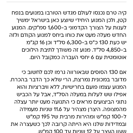
קיה טרם נכנסו לעולם מגדש הטורבו במנועים בנפח
קטן, ולכן המנוע היחידי שיוצע כאן בישראל ימשיך
לענות על הצורך הקדמוני ב-1,600 סמ"קים. המנוע
החדש מעלה מעט את כוחו ביחס למנוע הקודם ולזה
יש כעת 130 כ"ס ב-6,300 סל"ד וכן 16 קג"מ
ב-4,850 סל"ד. מנוע זה משודך לתיבת הילוכים
אוטומטית עם 6 יחסי העברה כמקובל היום.
אם 130 הסוסים שבאורווה גרמו לכם לחשוב כי
מדובר במכונית נמרצת, הרי שלא כך הדבר בהכרח.
המנוע עצמו פועם בחרישיות, ללא וויברציות והוא
אפילו שש לעלות במעלה הסל"ד, אבל על הכביש
נתוני הביצועים מראים כי התנועה מעט יותר עצלה
מהמצופה. היצרן מצהיר על 11.6 שניות מעמידה
ל-100 קמ"ש ומהירות מרבית של 195 קמ"ש
ובמדידות שלנו היא הייתה קרובה לכך כשעצרה את
שעון העצר על 12 שניות עד 100 קמ"ש.