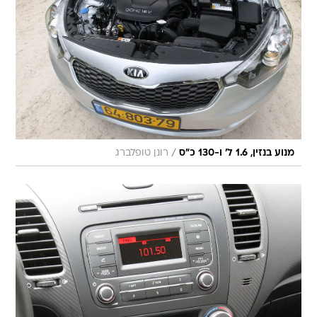
/
מנוע בנזין, 1.6 ל' ו-130 כ"ס
רונן טופלברג