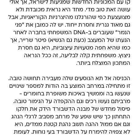
קו עם המכוניות החדשות שמגיעות לישראל, אך אולי
עושה זאת טוב מדי. מחד היא נראית מכובדת ולא
מצועצעת כפי שהורגלנו מהיצרניות הקוריאניות, אבל
גם מאוד גנרית וחסרת ייחוד. יש לה כמובן את "פני
הנמר" שעוברים ב-DNA המשפחתי בחברה לאחר
הגעתו של המעצב (כעת גם הנשיא) פיטר שרייר, אך
כמו שהיא חפה מטעויות עיצוביות, היא גם חסרת
ניצוץ. משפחתית קלה לבליעה, זה ככל הנראה
המתכון המוצלח ביותר.
הכניסה אל תא הנוסעים שלה מעבירה תחושה טובה.
זו מתחילה במרחב המוצע בה הודות למספר שינויים
שנעשו בה וממשיך באיכות משופרת בחומרים -
מרביתם נעשו רכים וגם ההקפדה על הגימור טובה.
פיסול מחדש של מבנה הדשבורד הידק את חלקו
התחתון כך שיש שפע של מרחב מסביב לרגלי הנהג
וגם אם ממול ההגה תשב נהגת קטנת ממדים, היא
לא צפויה להימרח על הדשבורד בעי נוחות. לעומת