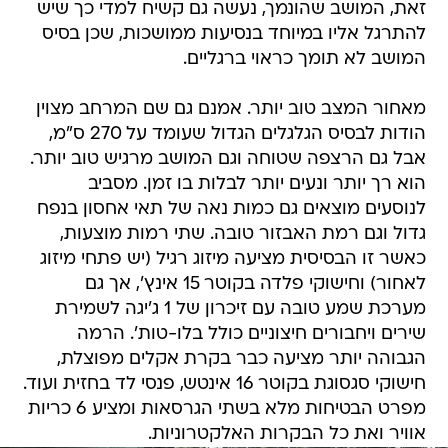
זאת, המושב שהונמך, נעשה גם קשיח למדי כך שיש
להתרגל אליו במיוחד בנסיעות ממושכות, שכן בסיס
המושב לא תומך כראוי ברגליים.
מאחור המצב טוב יותר. אמנם גם שם המרחב מצוין
הודות לבסיס הגלגלים הגדול שעומד על 270 ס"מ,
אבל גם הרצפה שטוחה וגם המושב מרגיש טוב יותר.
הוא רך יותר ונעים יותר לבלות בו זמן. מסביב
לנוסעים מוצאים גם כמות נאה של תאי אחסון בנפח
גדול וגם רמת האבזור טובה. שתי רמות מוצעות,
כאשר זו הבסיסית מציעה מיזוג רגיל (יש פתחי מיזוג
לאחור) וחישוקי פלדה בקוטר 15 אינץ', אך גם
מערכת שמע טובה עם זיכרון של 1 ג'יגה לשמירת
שירים ויחבורים חיצוניים כולל בלו-טות'. הרמה
הגבוהה יותר מציעה כבר בקרת אקלים מפוצלת,
חישוקי סגסוגת בקוטר 16 אינטש, פנסי לד בחזית ועוד.
מפרט הבטיחות מלא בשתי הגרסאות ומציע 6 כריות
אוויר ואת כל הבקרות האלקטרוניות.