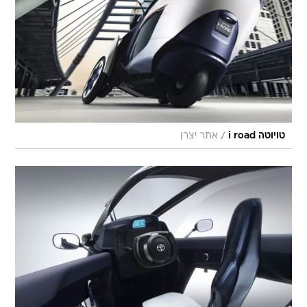
/
טויוטה i road
אתר יצרן