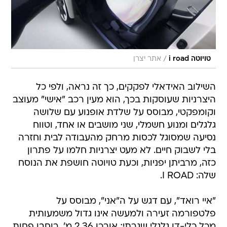
/
טויוטה i road
אתר יצרן
השילוב האידאלי לפקקים, כך זה נראה, ולפי כל
היצרניות שעוסקות בכך, הוא מעין רכב "אישי" מעוצב
וקומפקטי, מבוסס על שלדת אופנוע עם שלושה
גלגלים ומנוע חשמלי, שני מושבים או אחד, וטווח
נסיעה שמסוגל לכסות מרחק מהעבודה לבית וחזרה
בלי לשבוק חיים. לא מעט יצרניות חלמו על פתרון
כזה, מרביתן יפניות, וכעת טויוטה חושפת את הנוסח
שלה: I ROAD.
"איי רואד", עם דגש על ה"אני", מבוסס על
פלטפורמה זעירה ולמעשה אינו גדול משמעותית
מכל כלי-דו גלגלי שגרתי; אורכו 2.36 מ', רוחבו פחות