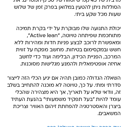
מרבית של 45 קמ"ש וטווח של 50 קילומטרים. את
הסוללות ניתן להטעין במלואן בפרק זמן של שלוש
שעות מכל שקע ביתי.
יכולת התנועה שלו מבוקרת על ידי בקרת תמיכה
מתוחכמת שפיתחה טויוטה, "Active lean",
ומאפשרת לרוכב לבצע פניות חדות ומהירות ללא
חשש ובמקסימום בטיחות. מחשב מפקח על זווית
המרכב, הפניית הכידון, הבלימה ועוד כדי לחשב
אחיזה אופטימאלית ולהמנע מגלישות מסוכנות.
השאלה הגדולה כמובן תהיה אם יגיע הכלי הזה לייצור
סדרתי ומתי. על כך, טויוטה לא מוכנה להתחייב בשלב
זה, וודאי שלא על תאריך, אך היא מצהירה שהכלי
עומד להיות "בעל תפקיד משמעותי" בהנעת העתיד
ביצרן והאסטרטגיה להפחתת זיהום האוויר וצריכת
המשאבים.