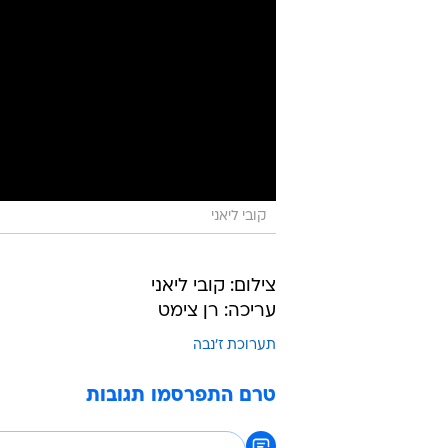
קובי ליאני
צילום: קובי ליאני
עריכה: רן צימט
תערוכת ז'נבה
טרם התפרסמו תגובות