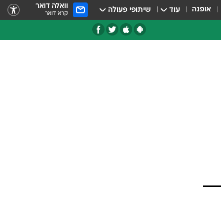
וואלה דואר
אופנה
עוד
שיתופי פעולה
קרא דואר
טגוריות
צרנים