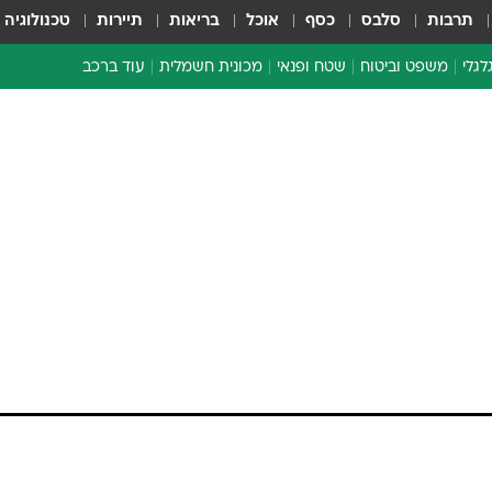
תרבות
סלבס
כסף
אוכל
בריאות
תיירות
טכנולוגיה
לגלי
משפט וביטוח
שטח ופנאי
מכונית חשמלית
עוד ברכב
ת דו-גלגלי
ביטוח רכב
י דו-גלגלי
אביזרים לרכב
ים ארוכי טווח דו-גלגלי
מכוניות חדשות
ק
מבצעים חמים
י
מבחנים ארוכי טווח
מבשלים מהשטח
אופניים
משומשות
אספנות
ספורט מוטורי
צרכנות
טכנולוגיה