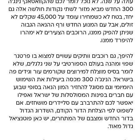
עולה על שנה. לא נוכל לומר לכם שהקוואסאקי נינג'ה
300 החדש מביא מזור לשתי נקודות חולשה אלה גם
יחד, בטח לא כשמחירו עומד על 45,000 שקלים לא
זולים, אבל עם המנוע החדש ורף ההנאה הגבוה
שניתן להפיק ממנו, הרוכבים הצעירים לא ימהרו
להיפרד ממנו.
להיפך, גם רוכבים וותיקים עשויים למצוא בו פרטנר
שפוי ומהנה בעולם הספורטיבי על שני גלגלים, שלא
לומר בסיס מוצלח למירוצים שקורמים עור וגידים פה
בישראל. הנינג'ה 300 מכסה ביעילות את השימוש
היומיומי וגם מסוגל להחזיר המון הנאה בסופי שבוע
עם חברים בפינות המסולסלות של ישראל ואפילו
יאפשר לכם להתרברב עם סליידרים מושחזים. אם
לשפוט לפי הצלחת הדור הקודם, השדרוג הגדול
בדור החדש ומצבם של המתחרים, יש כאן פוטנציאל
גדול מאוד.