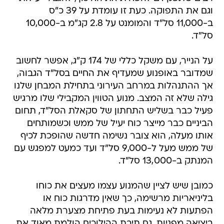
וגם את התפוקה. כעת זו עומדת על 39 כ"ס
ב-11,000 סל"ד והמומנט על 2.8 קג"מ ב-10,000
סל"ד.
על הנייר, עם משקל כללי של 174 ק"ג, אפשר לחשוב
שמדובר באופנוע שמעדיף את החיים בסל"ד הגבוה,
אך ההתנהלות במרחב העירוני בתחילת המבחן שלנו
גילה שלא זה המצב. מנוע הטווין המקבילי שלו מרגיש
פעיל כבר בשליש התחתון של סקאלת הסל"ד, תחום
הביניים כבר מייצר כוח יעיל של ממש וכשמותחים
אותו מעלה, הוא צובר נשימה חדשה שהופכת לכיף
של ממש מעל ל-9,000 סל"ד ועד כמעט למפגש עם
המנתק ב-13,000 סל"ד.
כמובן שיש לציין שהמנוע עצמו מעצים את כוחו
בליניאריות מרשימה, כך שאין מדרגות כוח או
הפתעות לא נעימות בעת פתיחת מצערת מלאה
ביציאה מפניות. גם תיבת ההילוכים הולמת מאוד את