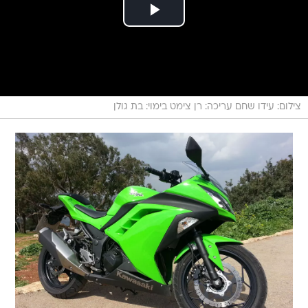
צילום: עידו שחם עריכה: רן צימט בימוי: בת גולן