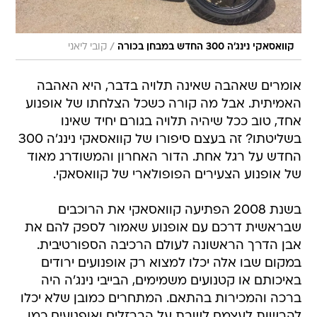
/
קוואסאקי נינג'ה 300 החדש במבחן בכורה
קובי ליאני
אומרים שאהבה שאינה תלויה בדבר, היא האהבה
האמיתית. אבל מה קורה כשכל הצלחתו של אופנוע
אחד, טוב ככל שיהיה תלויה בגורם יחיד שאינו
בשליטתו? זה בעצם סיפורו של קוואסאקי נינג'ה 300
החדש על רגל אחת. הדור האחרון והמשודרג מאוד
של אופנוע הצעירים הפופולארי של קוואסאקי.
בשנת 2008 הפתיעה קוואסאקי את הרוכבים
שבראשית דרכם עם אופנוע שאמור לספק להם את
אבן הדרך הראשונה לעולם הרכיבה הספורטיבית.
במקום שבו אלה יכלו למצוא רק אופנועים ירודים
באיכותם או קטנועים משמימים, הבייבי נינג'ה היה
ברכה והמכירות בהתאם. המתחרים כמובן שלא יכלו
להרשות לעצמם לשבת על הברזלים ואופנועים כמו