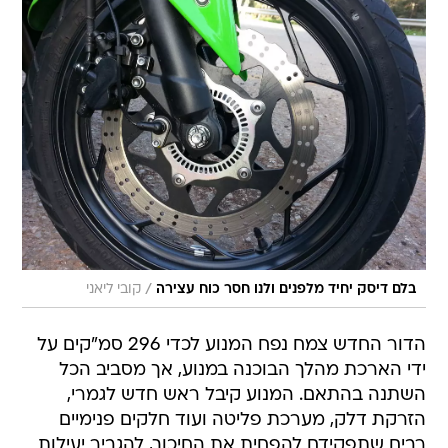
/
בלם דיסק יחיד מלפנים ולנו חסר כוח עצירה
קובי ליאני
הדור החדש צמח נפח המנוע לכדי 296 סמ"קים על
ידי הארכת מהלך הבוכנה במנוע, אך מסביב הכל
השתנה בהתאם. המנוע קיבל ראש חדש לגמרי,
הזרקת דלק, מערכת פליטה ועוד חלקים פנימיים
רבים שתפקידם להפחית את החיכוך, להגביר יעילות