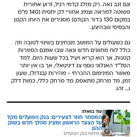
וגם זנב נאה. רק מזלג קדמי רגיל, זרוע אחורית
פשוטה למראה וצמיג אחורי דק יחסית (140 מ"מ
במקום 130 בדור הקודם) מסגירים את היותו הקטן
והבסיסי שבהיצע.
גם כשעולים על המושב מבחינים בשינוי לטובה וזה
כולל לוח מחוונים חדש ונאה שבו אמנם הספרות
קטנות, אך הוא קריא ויעיל בכל שעות היום. למד
הסל"ד האנלוגי נוסף צג דיגיטאלי, אך בו אין יותר
מאשר המינימום ההכרחי - מהירות (בגדול), שעון
זמן, מד מרחק מתאפס, מד מרחק כללי, כמות דלק
ו... זהו.
עוד בוואלה
המסחר חוזר לצעירים: בנק הפועלים מקל
על הצעד הראשון ומציג מהלך חדש בשוק
ההון
בשיתוף בנק הפועלים