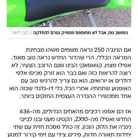
/
המושב נוח, אבל לא מחוספס מספיק וגורם להחלקה
קובי ליאני
אם הנינג'ה 250 נראה משמים משהו מבחינת
המראה הכללי, הרי שהדור החדש נראה טוב מאוד.
אפילו מצוין. קוואסאקי הבינו שגם הרוכב הצעיר, לא
רוצה להראות כזה ואם כבר הוא זורק מכיסו אלפי
דולרים או יורואים, הוא גם צריך להרגיש טוב עם
האופנוע שתחתיו. אחרי הכל, כלי דו-גלגלי שכזה הוא
אחד ממכשירי ההגדרה העצמית החזקים ביותר.
אז הם אספו רכיבים מהאחים הגדולים, מה-636
החדש ואפילו מה-ZX10, הקטינו מעט ובנו לבייבי
נינג'ה את הלוק הנכון. זה כולל מסכת חזית עם שתי
יחידות תאורה חדות, פירינג צידי עם זימי קירור למנוע