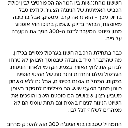
חששנו מהתנגשות בין המראה הספורטיבי לבין יכולת
הכביש האמיתית של הנינג'ה הצעיר. קודמו סבל
בדיוק מכך - הוא נראה קרבי מספיק, אבל ברכיבה
מאומצת, הבהיר בדיוק שעמוק בתוכו הוא אופנוע
מתון מינוס. המעבר לדגם ה-300 הפך את הקערה
על פיה.
כבר בתחילת הרכיבה חשנו בערפול מסויים בכידון,
מה שהתברר מיד בעובדה שבמוסך היבואן לא טרחו
לבדוק את לחץ האוויר בצמיג הקדמי ולאחר הניפוח,
הערפול נעלם והחדות והזריזות של ההיגוי הופיעו
במקום. המתלים אמנם בסיסיים, אבל גם ללא משחקי
כוונון מתוך המעט שיש, הם מצליחים לתפקד באופן
משביע רצון. שיבושים הם סופגים היטב והופכים את
השיוט הנינוח לנינוח באמת וגם תחת עומס הם לא
ממהרים לשלוף דגל לבן.
התמהיל שסביבו בנוי הנינג'ה 300 הוא להעניק מרחב