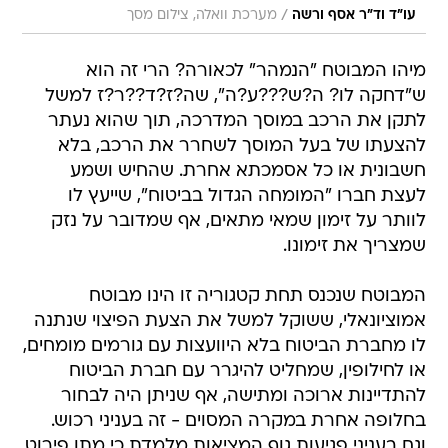
/
עו"ד וד"ר אסף ורשה
מערכת וואלה, צילום מסך
מיהו המבוטח "הנמהר" לכאורה? הרי זה הוא
ש"דחקה לו? ה?ש???ע?ה", שה?ז?ד??ר?ז למשל
לתקן את הרכב במוסך המדרכה, תוך שהוא נעתר
להצעתו של בעל המוסך לשחרר את הרכב, בלא
חשבונית או כל אסמכתא אחרת. שהחיש ושמע
לעצת חברו "המומחה הגדול בביטוח", שייעץ לו
לוותר על זימון שמאי מתאים, אף שמדובר על נזק
שמצריך את זימונו.
המבוטח שנכנס תחת קטגוריה זו הינו מבוטח
אמוציונאלי, ששוקל למשל את הצעת הפיצוי שנתנה
לו מחברת הביטוח בלא היוועצות עם גורמים מומחים,
או לחילופין, שמחליט להיגרר עם חברת הביטוח
להתדיינות ארוכה ומתישה, אף שניתן היה לבחור
בחלופה אחרת במקרה המסוים - זה בעניני רכוש.
וגם בעניני פגיעות גוף המציאות מלמדת כי מתן פירוט