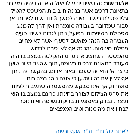
אלעד שור
: זה שאינו יודע לשאול הוא זה שהיה מעורב
בתאונת דרכים אשר בגינה חייב בית המשפט להטיל
עליו פסילת רישיון נהיגה למשך 3 חודשים לפחות, אך
סבור שמדובר בעבודה מוגמרת ואין דרך להימנע
מפסילת המינימום. בפועל, ניתן לגרום לשינוי סעיף
העבירה בה הנהג מואשם לסעיף אשר לא מחייב
פסילת מינימום. נהג זה אף לא יטרח לדרוש
מהמשטרה שתציג את סרט ההקלטה במצב בו היה
מעורב בתאונת דרכים בצומת, תוך שהצד השני טוען
כי צד א' הוא זה שעבר באור אדום. בהקשר זה ניתן
אף לציין את זה שנטען כי צולם נוהג במהירות
מופרזת, אך אינו מבקש מהמשטרה שתעביר לעיונו
את סרט הצילום לצורך בחינתו. כך גם במצב בו הוא
נעצר , נבדק באמצעות בדיקת נשיפה ואינו זוכר
לבחון את מהימנות וטיב הממצאים.
לאתר של עו"ד וד"ר אסף ורשה