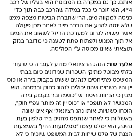
אותם. כך גם במקרה בו המבוטח הוא בעליו של רכב
4*4, הוא זוכר כי ככל במידה שהרכב כבה תוך כדי
כניסה למקווה מים, הרי שחברת הביטוח מצפה ממנו
שלא ינסה להניע את הרכב מייד לאחר מכן פעולה
אשר עשויה לגרום למערכת הדיזל לשאוב את המים
אל תוך המנוע ולפתוח פתח לטענה כי מדובר בנזק
תוצאתי שאינו מכוסה ע"י הפוליסה.
אלעד שור
: הנהג הרציונאלי מודע לעובדה כי שיעור
בלתי מבוטל מתיקי השכרות שנידונים כיום בבתי
המשפט מתייחסים לנהגים ששתו בקבוק בירה או כוס
יין והיו בטוחים שהם יכולים לנהוג כחוק ובבטחה. הוא
מבין כי הנחות היסוד ש "כשמדובר בקבוק בירה
המכשיר לא תופס" או "כוס יין זה מותר עפ"י חוק",
הוכחו כשגויות. אותו נהג רציונאלי אף אינו שוגה
באשליות כי לאחר שנתפס מחזיק ביד טלפון בעת
נהיגה, הוא ימלט עצמו "ממלתעות הדין" באמצעות
הצגת של פלט שיחות לבית המשפט שיוכיח כי לא