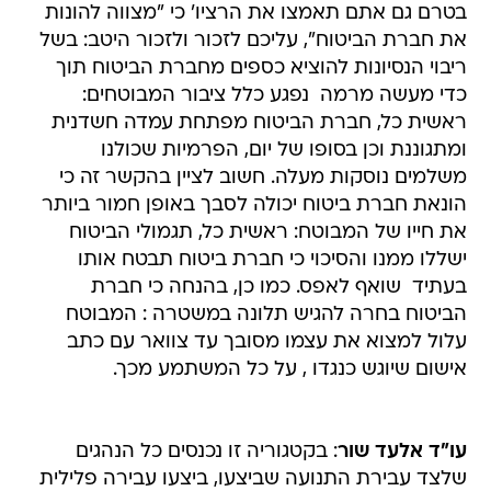
בטרם גם אתם תאמצו את הרציו' כי "מצווה להונות
את חברת הביטוח", עליכם לזכור ולזכור היטב: בשל
ריבוי הנסיונות להוציא כספים מחברת הביטוח תוך
כדי מעשה מרמה  נפגע כלל ציבור המבוטחים:
ראשית כל, חברת הביטוח מפתחת עמדה חשדנית
ומתגוננת וכן בסופו של יום, הפרמיות שכולנו
משלמים נוסקות מעלה. חשוב לציין בהקשר זה כי
הונאת חברת ביטוח יכולה לסבך באופן חמור ביותר
את חייו של המבוטח: ראשית כל, תגמולי הביטוח
ישללו ממנו והסיכוי כי חברת ביטוח תבטח אותו
בעתיד  שואף לאפס. כמו כן, בהנחה כי חברת
הביטוח בחרה להגיש תלונה במשטרה : המבוטח
עלול למצוא את עצמו מסובך עד צוואר עם כתב
אישום שיוגש כנגדו , על כל המשתמע מכך.
עו"ד אלעד שור
: בקטגוריה זו נכנסים כל הנהגים
שלצד עבירת התנועה שביצעו, ביצעו עבירה פלילית