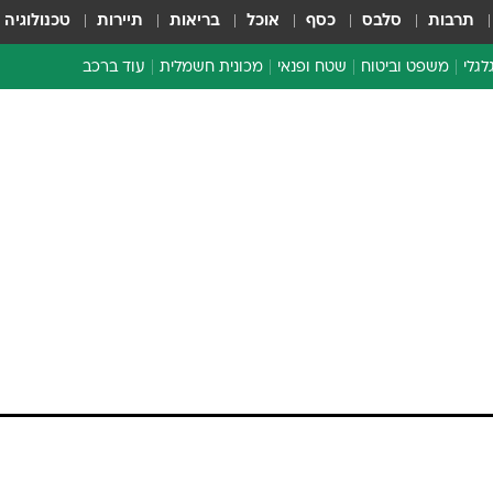
תרבות
סלבס
כסף
אוכל
בריאות
תיירות
טכנולוגיה
לגלי
משפט וביטוח
שטח ופנאי
מכונית חשמלית
עוד ברכב
ת דו-גלגלי
ביטוח רכב
י דו-גלגלי
אביזרים לרכב
ים ארוכי טווח דו-גלגלי
מכוניות חדשות
ק
מבצעים חמים
י
מבחנים ארוכי טווח
מבשלים מהשטח
אופניים
משומשות
אספנות
ספורט מוטורי
צרכנות
טכנולוגיה