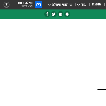
וואלה דואר
אופנה
עוד
שיתופי פעולה
קרא דואר
טגוריות
צרנים