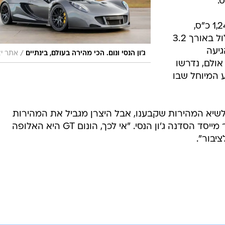
.
עם מנוע V8 לו 1,244 כ"ס,
נבחנה מספר פעמים בינואר על מסלול באורך 3.2
גיעה
/
ג'ון הנסי ונום. הכי מהירה בעולם, בינתיים
אתר יצ
תר של 431 קמ"ש. אולם, נדרשו
 המיוחל שבו
לשיא המהירות שקבענו, אבל היצרן מגביל את המהירות
הסופית שלה ל-415 קמ"ש", כך אומר מייסד הסדנה ג'ון הנסי. "אי לכך, הונום GT היא האלופה
יבור".