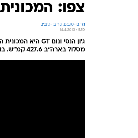
צפו: המכונית
ניר בן-טובים, 
ניר בן-טובים 
14.4.2013 / 5:50
ג'ון הנסי ונום GT
מסלול בארה"ב 427.6 קמ"ש. בוגטי וירון? מוגבלת ל-415 קמ"ש