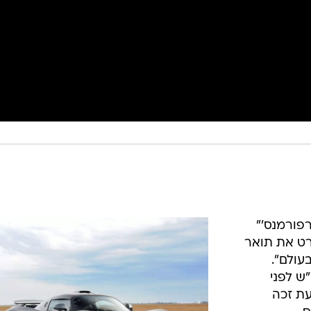
רפורמנס'"
ט את תואר
עולם".
 עולמי של 427.6 קמ"ש לפני
עת זכה