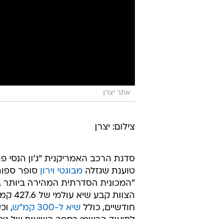
אתר יצרן
צילום: יצרן
סדנת הרכב האמריקנית "ג'ון הנסי פ
טוענת שגזלה
מבוגטי וירון
סופר ספור
"המכונית הסדרתית המהירה ביותר ב
הצוות קבע שיא
חודשיים, כולל
שיא ל-300 קמ"ש
, וכ