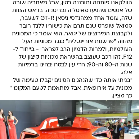
הוולקאנו פותחה ותוכננה בסין, אבל מאחריה שורה
של אנשים שהגיעו מאיטליה ובריטניה. בראש הצוות
שלה, עומד אחד ממהנדסי ניסאן GT-R לשעבר,
סמואל שופרט שגם תרם את כישוריו ללנד רובר
ולקבוצת המירוצים של יגואר. הוא אומר כי המכונית
מהווה "פרשנות אוריינטלית" כנגד מכוניות העל
העולמיות, ולמרות הדמיון הרב לפרארי - בייחוד ל-
F12, זהו רכב שעוצב בהשראת מכוניות קיצון של
שנות ה-80 וה-90; חדי עין לבטח יבחינו ברמיזות
אלה.
"בניתי אותה כדי שהנהגים הסינים יקבלו טעימה של
מכונית על אירופאית, אבל מותאמת לטעם המקומי"
כך מציין.