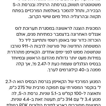
משטוטגרט תשווק בגרסתה הרגילה ובגרסת ה-S
הבכירה, ותחל להמכר באולמות המרכזיים בפתח
תקווה ובהרצליה החל מיום שישי הקרוב.
המכונית הוצגה לראשונה במסגרת תערוכת לוס
אנגל'ס האחרונה בדצמבר כמתיחת פנים, אולם
הוכרזה כדור שני באופן רשמי ותתייצב ליד כל
המשפחה החדשה של פורשה לרבות ה-911 טורבו
שנחשפה ממש לפני ימים אחדים. הקאיימן מתהדרת
במידות מעט יותר גדולות מהדגם הראשון ובמיוחד
בבסיס הגלגלים שצמח כעת ל-2.47 מ', אך קלה
ממנה ב-40 קילוגרמים לערך.
המנוע המרכזי של הקאיימן בגרסת הבסיס הוא ה-2.7
ל' בוקסר המסורתי עם תפוקה מרבית של 275 כ"ס,
ותאוצה ל-100 קמ"ש ב-5.1 שניות. גרסת ה-S, לה
מנוע 3.4 ל' עם 314 כ"ס, תעשה זאת ב-4.4 שניות.
המנועים מחוברים בארץ לתיבת הילוכים PDK כפולת