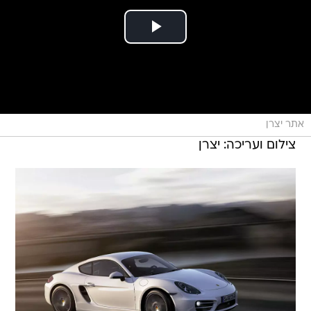
אתר יצרן
צילום ועריכה: יצרן