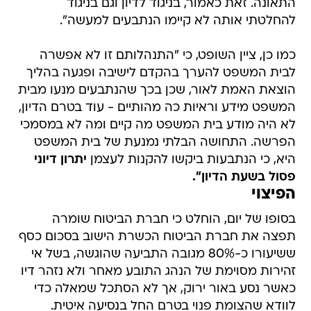
התאונה. זאת כאמור, בניגוד לדיון וגם בניגוד
להחלטתי אותה לא קיימו הנתבעים למעשה".
כמו כן, ציין השופט, כי "התנהלותם זו לא אפשרה
לבית המשפט להערך בהקדם לישיבה ופגעה בהליך
הוצאת האמת לאור, שכן בכך שהנתבעים מנעו מבית
המשפט מידע וראיות כה מהותיים - עוד בטרם הדיון,
לא היה מודע בית המשפט מה קיים ומה לא במסמכי
הפרשה. התחושה הבלתי נמנעת של בית המשפט
היא, כי הנתבעות ביקשו להקנות לעצמן
יתרון דיוני
פסול בשעת הדיון".
הפיצוי
בסופו של יום, הוחלט כי חברת הביטוח שומרה
תפצה את חברת הביטוח הכשרת הישוב בסכום כסף
ששיעורו כ-80% מגובה התביעה שהוגשה, בשל אי
זהירות מסוימת של הנהג התובע מאחר ולא נזהר דיו
כאשר נסע באור ירוק, אך לא הסתכל שמאלה כדי
לוודא שהצומת פנוי בטרם החל בנסיעה איטית.