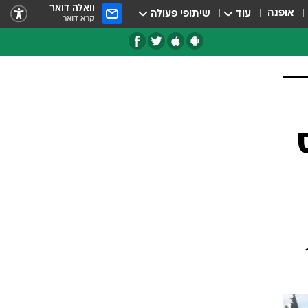
וואלה דואר
אופנה
עוד
שיתופי פעולה
קרא דואר
טגוריות
צרנים