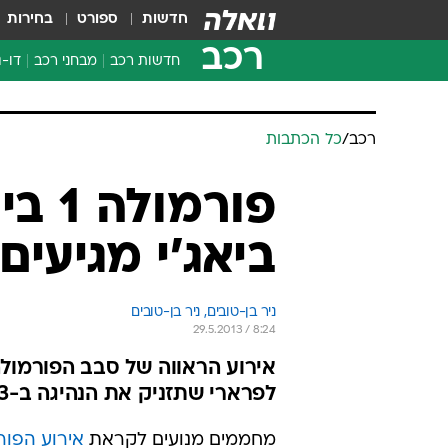
חדשות
ספורט
בחירות
רכב
חדשות רכב
מבחני רכב
דו-ג
חדשו
מבחנ
רכב
/
כל הכתבות
מבחנ
פורמ
ביאג'י מגיעים
ניר בן-טובים, 
ניר בן-טובים 
29.5.2013 / 8:24
לפרארי שתזניק את הנהיגה ב-13 ביוני ולצידה מכוניות GT תחרותיות
מחממים מנועים לקראת