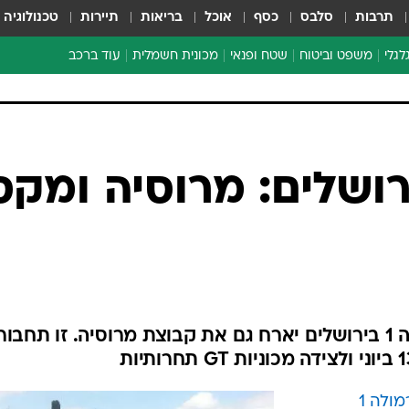
תרבות
סלבס
כסף
אוכל
בריאות
תיירות
טכנולוגיה
לגלי
משפט וביטוח
שטח ופנאי
מכונית חשמלית
עוד ברכב
ת דו-גלגלי
ביטוח רכב
י דו-גלגלי
אביזרים לרכב
ים ארוכי טווח דו-גלגלי
מכוניות חדשות
ק
מבצעים חמים
י
ולה 1 בירושלים: מרוסיה ומקס
מבחנים ארוכי טווח
מבשלים מהשטח
אופניים
משומשות
אספנות
אירוע הראווה של סבב הפורמולה 1 בירושלים יארח גם את קבוצת מרוסיה. זו תחבור
ספורט מוטורי
צרכנות
טכנולוגיה
אירוע הפורמולה 1