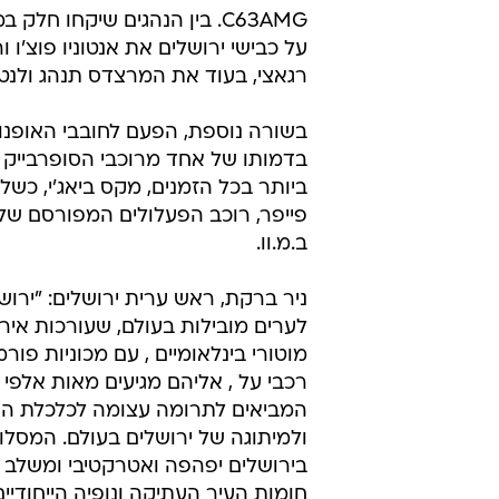
C63AMG. בין הנהגים שיקחו חלק
על כבישי ירושלים את אנטוניו פוצ'ו ו
רגאצי, בעוד את המרצדס תנהג ולנטי
בשורה נוספת, הפעם לחובבי האופנוע
בדמותו של אחד מרוכבי הסופרבייק 
ביותר בכל הזמנים, מקס ביאג'י, כשלצ
פייפר, רוכב הפעלולים המפורסם של
ב.מ.וו.
ניר ברקת, ראש ערית ירושלים: "ירו
לערים מובילות בעולם, שעורכות איר
רכבי על , אליהם מגיעים מאות אלפי 
המביאים לתרומה עצומה לכלכלת העי
ולמיתוגה של ירושלים בעולם. המסלו
בירושלים יפהפה ואטרקטיבי ומשלב
חומות העיר העתיקה ונופיה הייחודיי