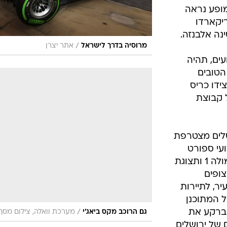
 במופע נראה
ריקארדו
נה אלבנזה.
/
מרוסיה בדרך לישראל
אתר יצרן
ים, תהיה
הטובים
ידו כריס
 קבוצת
שלים מצטרפת
ועי ספורט
מוטורי בינלאומיים , עם מכוניות פורמולה 1 ותצוגת
צופים
ר, לתיירות
ל המתוכנן
 ברקע את
/
גם הרוכב מקס ביאג'י
מערכת וואלה, צילום מסך
ם של ירושלים