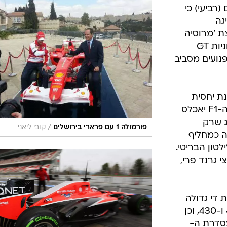
בטיחות
(רביעי) כי
סדנאות ושיפורים
גה
ת 'מרוסיה
דעות
F1''. בנוסף לכך, תהיה נציגות של מכוניות GT
כל הכתבות
פנועים מסביב
ארכיון מדורים
ס
כתבו לנו
פ
אביזרים לרכב
ה
ת יחסית
מצומצמת, כאשר את מושב מכונית ה-F1 יאכלס
ט
אלה, נהג שרק
/
פורמולה 1 עם פרארי בירושלים
קובי ליאני
ה כמחליף
טון הבריטי.
ה עד כה ב-25 מירוצי גרנד פרי,
 די גדולה
באירוע עם מכוניות פרארי מסוג 458 ו-430, וכן
סדרת ה-