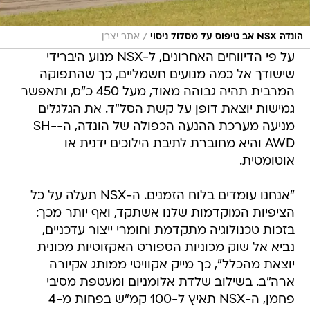
/
הונדה NSX אב טיפוס על מסלול ניסוי
אתר יצרן
על פי הדיווחים האחרונים, ל-NSX מנוע היברידי
שישודך אל כמה מנועים חשמליים, כך שהתפוקה
המרבית תהיה גבוהה מאוד, מעל 450 כ"ס, ותאפשר
גמישות יוצאת דופן על קשת הסל"ד. את הגלגלים
מניעה מערכת ההנעה הכפולה של הונדה, ה-SH-
AWD והיא מחוברת לתיבת הילוכים ידנית או
אוטומטית.
"אנחנו עומדים בלוח הזמנים. ה-NSX תעלה על כל
הציפיות המוקדמות שלנו אשתקד, ואף יותר מכך:
בזכות טכנולוגיה מתקדמת וחומרי ייצור עדכניים,
נביא אל שוק מכוניות הספורט האקזוטיות מכונית
יוצאת מהכלל", כך מייק אקוויטי ממותג אקיורה
ארה"ב. בשילוב שלדת אלומניום ומעטפת מסיבי
פחמן, ה-NSX תאיץ ל-100 קמ"ש בפחות מ-4