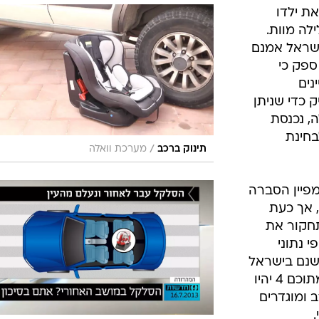
בטיחות
ת ילדו
סדנאות ושיפורים
לה מוות.
ישראל אמנם
דעות
ספק כי
כל הכתבות
ים
ארכיון מדורים
ס
 כדי שניתן
כתבו לנו
פ
ה, נכנסת
אביזרים לרכב
ה
בחינת
/
תינוק ברכב
מערכת וואלה
ט
פיין הסברה
 אך כעת
חקור את
י נתוני
שנם בישראל
מעל 150 אלף תינוקות עד גיל שנה, מתוכם 4 יהיו
חים ברכב ומוגדרים