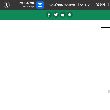
וואלה דואר
אופנה
עוד
שיתופי פעולה
קרא דואר
טגוריות
צרנים