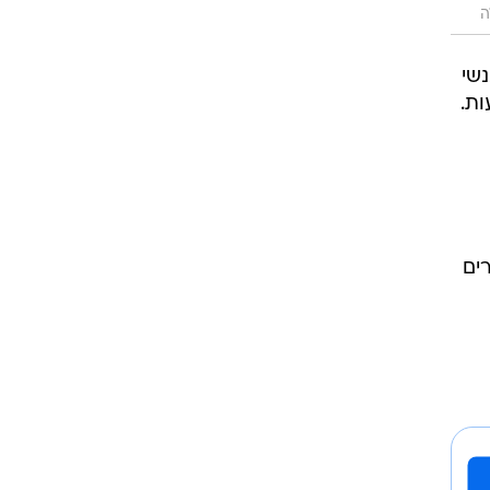
ה
נשי
ת.
ים