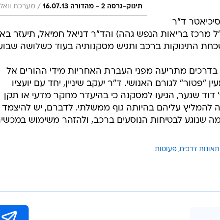
/
תינוק-גרסה 2 - מהדורה 16.07.13
מערכת וואל
יכיאטר ד"ר
"ל מרכז בריאות הנפש גהה) והד"ר דניאל חמיאל, תיעזר בא
כחת התינוקות ברכב ותגיש מסקנותיה בעוד כשלושה שבועו
בדרכים מתריעה מפני העברת האחריות מידי ההורים אל
 "פטור" לגורם האנושי. ד"ר יעקב שיניין, יחד עם יועציו
 דוד שנער, הגיעו למסקנה כי בהיעדר מחקר מדעי או תקן
לה להמליץ עליהם בהיותה גוף ממשלתי. לדברם, יש להיצמד
מה שנוגע לבטיחות הנוסעים ברכב, ולהזהר משימוש במכשיר
תאונות דרכים
פעוטות