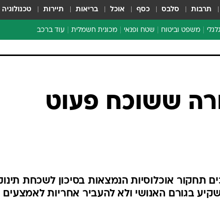
תרבות
סלבס
כסף
אוכל
בריאות
תיירות
טכנולוגיה
לגלי
משפט וביטוח
שטח ופנאי
מכונית חשמלית
עוד ברכב
ת דו-גלגלי
ביטוח רכב
י דו-גלגלי
אביזרים לרכב
ים ארוכי טווח דו-גלגלי
מכוניות חדשות
ק
מבצעים חמים
י
ורה ששוכח פעוט
מבחנים ארוכי טווח
מבשלים מהשטח
אופניים
משומשות
אספנות
ם תחקור אוכלוסיות הנמצאות בסיכון לשכחת תינוק
ספורט מוטורי
שקיע בגורם האנושי ולא להעביר אחריות לאמצעים
צרכנות
טכנולוגיה