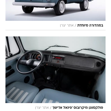
/
במהדורה מיוחדת
אתר יצרן
/
פולקסווגן מיקרובוס 'פינאל אדישן'
אתר יצרן