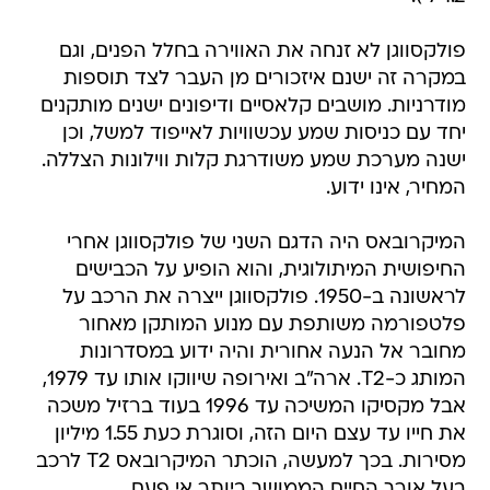
פולקסווגן לא זנחה את האווירה בחלל הפנים, וגם
במקרה זה ישנם איזכורים מן העבר לצד תוספות
מודרניות. מושבים קלאסיים ודיפונים ישנים מותקנים
יחד עם כניסות שמע עכשוויות לאייפוד למשל, וכן
ישנה מערכת שמע משודרגת קלות ווילונות הצללה.
המחיר, אינו ידוע.
המיקרובאס היה הדגם השני של פולקסווגן אחרי
החיפושית המיתולוגית, והוא הופיע על הכבישים
לראשונה ב-1950. פולקסווגן ייצרה את הרכב על
פלטפורמה משותפת עם מנוע המותקן מאחור
מחובר אל הנעה אחורית והיה ידוע במסדרונות
המותג כ-T2. ארה"ב ואירופה שיווקו אותו עד 1979,
אבל מקסיקו המשיכה עד 1996 בעוד ברזיל משכה
את חייו עד עצם היום הזה, וסוגרת כעת 1.55 מיליון
מסירות. בכך למעשה, הוכתר המיקרובאס T2 לרכב
בעל אורך החיים הממושך ביותר אי פעם.