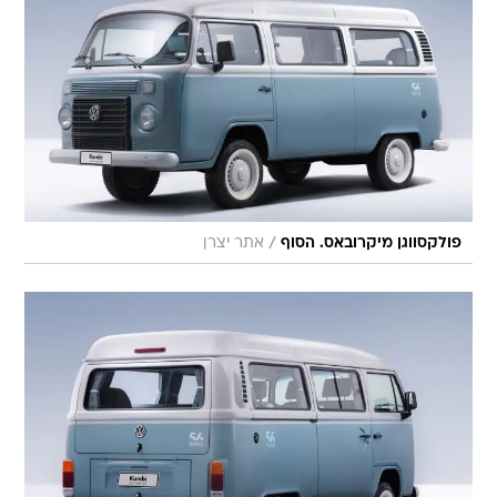
/
פולקסווגן מיקרובאס. הסוף
אתר יצרן