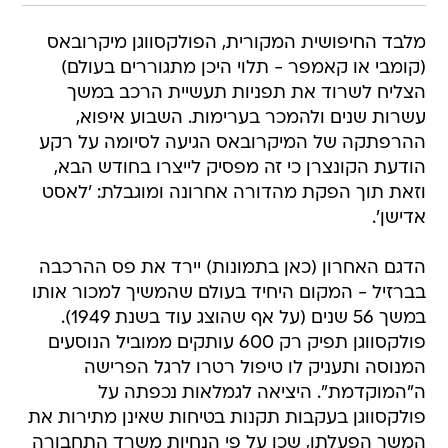
מלבד החיפושית המקורית, הפולקסווגן מיקרובאס
(קומבי או קאמפר - תלוי היכן מתגוררים בעולם)
הצליח לשרוד את תפניות תעשיית הרכב במשך
עשרות שנים ולהמכר בערימות. השבוע איפוא,
ההרפתקה של המיקרובאס הגיעה לסיומה על רקע
הודעת הקונצרן כי זה מפסיק לייצרו בחודש הבא,
וזאת תוך הפקת מהדורה אחרונה ומוגבלת: 'לאסט
אדישן'.
הדגם האחרון (כאן בתמונות) יירד את פס ההרכבה
בברזיל - המקום היחיד בעולם שהמשיך למכור אותו
במשך 56 שנים (על אף שהוצג עוד בשנת 1949).
פולקסווגן תפיק רק 600 עותקים ממוביל הנוסעים
המנוסה ותעניק לו טיפול רטרו לרגל הפרישה
ה"המוקדמת". היציאה לגמלאות נכפתה על
פולקסווגן בעקבות תקנות בטיחות שאינן מתירות את
המשך הפעלתו, שכן על פי הנחיות משרד התחבורה