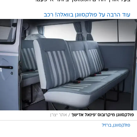
עוד הרבה על פולקסווגן בוואלה! רכב
/
פולקסווגן מיקרובוס 'פינאל אדישן'
אתר יצרן
פולקסווגן
ברזיל