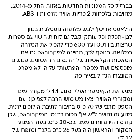
בברזיל כל המכוניות החדשות באזור, החל מ-2014,
מחויבות בלפחות 2 כריות אוויר קדמיות ו-ABS.
ה'לאסט אדישן' ילבש מלתחה נוסטלגית בגוון
לבן-תכלת וכל עותק יקבל גם לוחית רישוי עם ספרות
שרצות בין 001 ועד 600 כדי להכיל את הסדרה
במלואה. בנוסף לכך, תהיינה למיקרובאס גם את
הטאסות הקלאסיות של הדגמים הראשונים, פגושים
מוכספים ועוד מספר "הפתעות" עליהן לא מפרט
הקונצרן הגדול באירופה.
מניע את הקאמפר העליז מנוע 1.4 ל' מקורר מים
(מקוררי האוויר יצאו משימוש הרבה לפני כן), עם
הספק מרבי של 70 כ"ס בחיבור לתיבת הילוכים ידנית.
מנוע זה נחשב ל"שיאן" הכוח בדגמי המיקרובאס, שכן
קודמיו היו נחותים ממנו בכ-30 כ"ס, בעוד המנוע
המקורי והראשון היה בעל 28 כ"ס בלבד (מנפח של
1.2 ל').