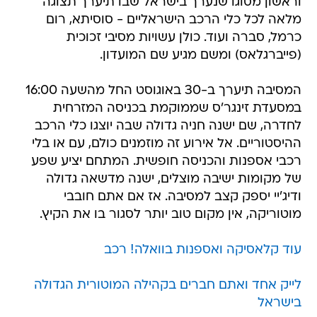
וראשון מסוגו שנערך בישראל שבו תיערך תצוגה
מלאה לכל כלי הרכב הישראליים - סוסיתא, רום
כרמל, סברה ועוד. כולן עשויות מסיבי זכוכית
(פייברגלאס) ומשם מגיע שם המועדון.
המסיבה תיערך ב-30 באוגוסט החל מהשעה 16:00
במסעדת זינגר'ס שממוקמת בכניסה המזרחית
לחדרה, שם ישנה חניה גדולה שבה יוצגו כלי הרכב
ההיסטוריים. אל אירוע זה מוזמנים כולם, עם או בלי
רכבי אספנות והכניסה חופשית. המתחם יציע שפע
של מקומות ישיבה מוצלים, ישנה מדשאה גדולה
ודיג'יי יספק קצב למסיבה. אז אם אתם חובבי
מוטוריקה, אין מקום טוב יותר לסגור בו את הקיץ.
עוד קלאסיקה ואספנות בוואלה! רכב
לייק אחד ואתם חברים בקהילה המוטורית הגדולה
בישראל